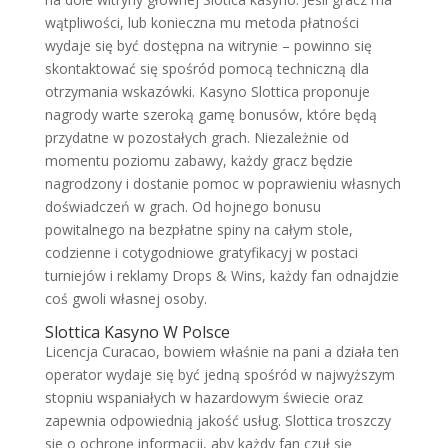
wątpliwości, lub konieczna mu metoda płatności
wydaje się być dostępna na witrynie – powinno się
skontaktować się spośród pomocą techniczną dla
otrzymania wskazówki. Kasyno Slottica proponuje
nagrody warte szeroką gamę bonusów, które będą
przydatne w pozostałych grach. Niezależnie od
momentu poziomu zabawy, każdy gracz będzie
nagrodzony i dostanie pomoc w poprawieniu własnych
doświadczeń w grach. Od hojnego bonusu
powitalnego na bezpłatne spiny na całym stole,
codzienne i cotygodniowe gratyfikacyj w postaci
turniejów i reklamy Drops & Wins, każdy fan odnajdzie
coś gwoli własnej osoby.
Slottica Kasyno W Polsce
Licencja Curacao, bowiem właśnie na pani a działa ten
operator wydaje się być jedną spośród w najwyższym
stopniu wspaniałych w hazardowym świecie oraz
zapewnia odpowiednią jakość usług. Slottica troszczy
sie o ochronę informacji, aby każdy fan czuł się