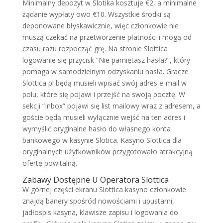
Minimalny depozyt w Slotika kosztuje €2, a minimalne
żądanie wypłaty owo €10. Wszystkie środki są
deponowane błyskawicznie, więc członkowie nie
muszą czekać na przetworzenie płatności i mogą od
czasu razu rozpocząć grę. Na stronie Slottica
logowanie się przycisk “Nie pamiętasz hasła?”, który
pomaga w samodzielnym odzyskaniu hasła. Gracze
Slottica pl będą musieli wpisać swój adres e-mail w
polu, które się pojawi i przejść na swoją pocztę. W
sekcji “Inbox” pojawi się list mailowy wraz z adresem, a
goście będą musieli wyłącznie wejść na ten adres i
wymyślić oryginalne hasło do własnego konta
bankowego w kasynie Slotica. Kasyno Slottica dla
oryginalnych użytkowników przygotowało atrakcyjną
ofertę powitalną.
Zabawy Dostępne U Operatora Slottica
W górnej części ekranu Slottica kasyno członkowie
znajdą banery spośród nowościami i upustami,
jadłospis kasyna, klawisze zapisu i logowania do