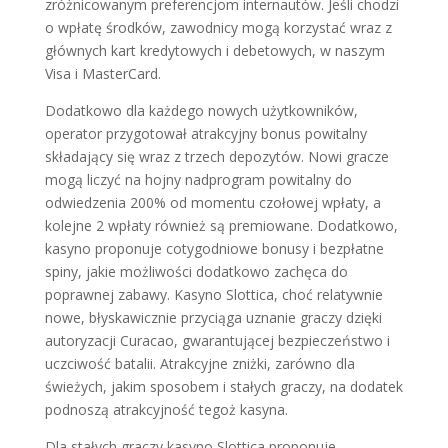
zróżnicowanym preferencjom internautów. Jeśli chodzi
o wpłatę środków, zawodnicy mogą korzystać wraz z
głównych kart kredytowych i debetowych, w naszym
Visa i MasterCard.
Dodatkowo dla każdego nowych użytkowników,
operator przygotował atrakcyjny bonus powitalny
składający się wraz z trzech depozytów. Nowi gracze
mogą liczyć na hojny nadprogram powitalny do
odwiedzenia 200% od momentu czołowej wpłaty, a
kolejne 2 wpłaty również są premiowane. Dodatkowo,
kasyno proponuje cotygodniowe bonusy i bezpłatne
spiny, jakie możliwości dodatkowo zachęca do
poprawnej zabawy. Kasyno Slottica, choć relatywnie
nowe, błyskawicznie przyciąga uznanie graczy dzięki
autoryzacji Curacao, gwarantującej bezpieczeństwo i
uczciwość batalii. Atrakcyjne zniżki, zarówno dla
świeżych, jakim sposobem i stałych graczy, na dodatek
podnoszą atrakcyjność tegoż kasyna.
Dla stałych graczy kasyno Slottica proponuje