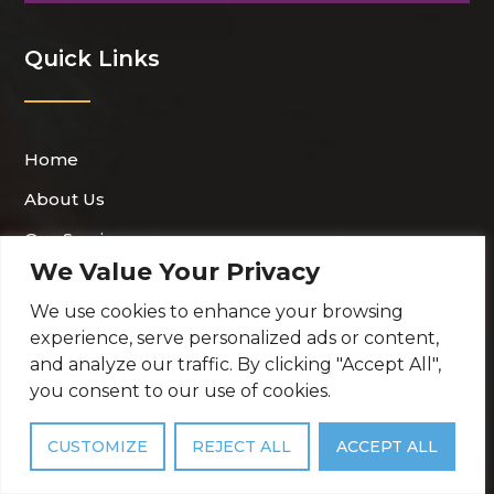
Quick Links
Home
About Us
Our Services
We Value Your Privacy
Work With Us
We use cookies to enhance your browsing
Contact Us
experience, serve personalized ads or content,
Accessibility Statement
and analyze our traffic. By clicking "Accept All",
you consent to our use of cookies.
CUSTOMIZE
REJECT ALL
ACCEPT ALL