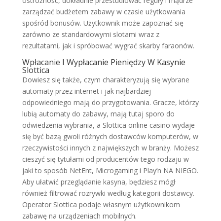
ostrożność, dokładnie przestudiować reguły i mądrze
zarządzać budżetem zabawy w czasie użytkowania
spośród bonusów. Użytkownik może zapoznać się
zarówno ze standardowymi slotami wraz z
rezultatami, jak i spróbować wygrać skarby faraonów.
Wpłacanie I Wypłacanie Pieniędzy W Kasynie
Slottica
Dowiesz się także, czym charakteryzują się wybrane
automaty przez internet i jak najbardziej
odpowiedniego mają do przygotowania. Gracze, którzy
lubią automaty do zabawy, mają tutaj sporo do
odwiedzenia wybrania, a Slottica online casino wydaje
się być bazą gwoli różnych dostawców komputerów, w
rzeczywistości innych z największych w branży. Możesz
cieszyć się tytułami od producentów tego rodzaju w
jaki to sposób NetEnt, Microgaming i Play’n NA NIEGO.
Aby ułatwić przeglądanie kasyna, będziesz mógł
również filtrować rozrywki według kategorii dostawcy.
Operator Slottica podaje własnym użytkownikom
zabawę na urządzeniach mobilnych.