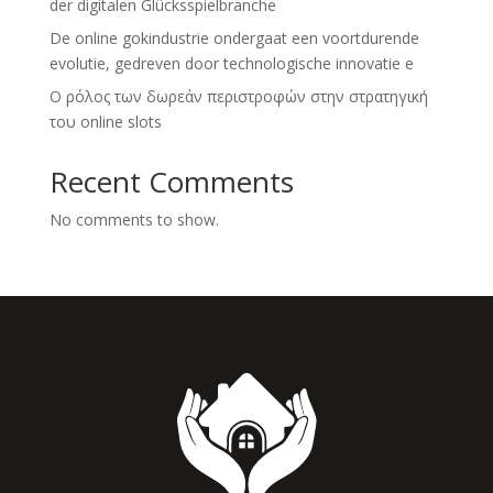
der digitalen Glücksspielbranche
De online gokindustrie ondergaat een voortdurende
evolutie, gedreven door technologische innovatie e
Ο ρόλος των δωρεάν περιστροφών στην στρατηγική
του online slots
Recent Comments
No comments to show.