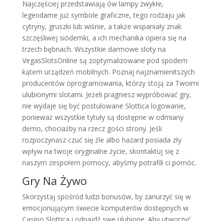
Najczęściej przedstawiają ów lampy zwykłe,
legendarne już symbole graficzne, tego rodzaju jak
cytryny, gruszki lub wiśnie, a także wspaniały znak
szczęśliwej siódemki, a ich mechanika opiera się na
trzech bębnach. Wszystkie darmowe sloty na
VegasSlotsOnline są zoptymalizowane pod spodem
kątem urządzeń mobilnych. Poznaj najznamienitszych
producentów oprogramowania, którzy stoją za Twoimi
ulubionymi slotami. Jeżeli pragniesz wypróbować gry,
nie wydaje się być postulowane Slottica logowanie,
ponieważ wszystkie tytuły są dostępne w odmiany
demo, chociażby na rzecz gości strony. Jeśli
rozpoczynasz czuć się źle albo hazard posiada zły
wpływ na twoje oryginalne życie, skontaktuj się z
naszym zespołem pomocy, abyśmy potrafili ci pomóc.
Gry Na Żywo
Skorzystaj spośród ludzi bonusów, by zanurzyć się w
emocjonującym świecie komputerów dostępnych w
Casino Slottica i odnajdź swe ulubione. Aby utworzyć