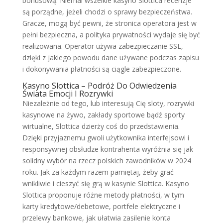
bonusową. Niemal wszelkie kasyno Slottica recenzje
są porządne, jeżeli chodzi o sprawy bezpieczeństwa.
Gracze, mogą być pewni, że stronica operatora jest w
pełni bezpieczna, a polityka prywatności wydaje się być
realizowana. Operator używa zabezpieczanie SSL,
dzięki z jakiego powodu dane używane podczas zapisu
i dokonywania płatności są ciągle zabezpieczone.
Kasyno Slottica – Podróż Do Odwiedzenia
Świata Emocji I Rozrywki
Niezależnie od tego, lub interesują Cię sloty, rozrywki
kasynowe na żywo, zakłady sportowe bądź sporty
wirtualne, Slottica dzierży coś do przedstawienia.
Dzięki przyjaznemu gwoli użytkownika interfejsowi i
responsywnej obsłudze kontrahenta wyróżnia się jak
solidny wybór na rzecz polskich zawodników w 2024
roku. Jak za każdym razem pamiętaj, żeby grać
wnikliwie i cieszyć się grą w kasynie Slottica. Kasyno
Slottica proponuje różne metody płatności, w tym
karty kredytowe/debetowe, portfele elektryczne i
przelewy bankowe, jak ułatwia zasilenie konta