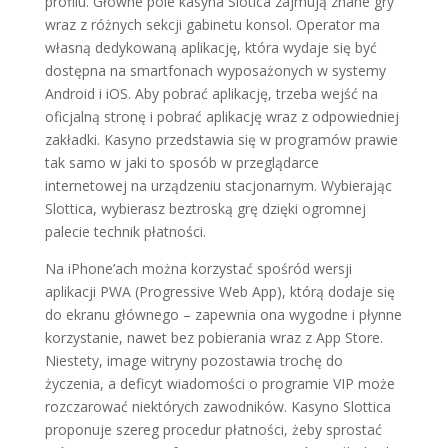
profilu. Główne pole kasyna Slotica zajmują znane gry
wraz z różnych sekcji gabinetu konsol. Operator ma
własną dedykowaną aplikację, która wydaje się być
dostępna na smartfonach wyposażonych w systemy
Android i iOS. Aby pobrać aplikację, trzeba wejść na
oficjalną stronę i pobrać aplikację wraz z odpowiedniej
zakładki. Kasyno przedstawia się w programów prawie
tak samo w jaki to sposób w przeglądarce
internetowej na urządzeniu stacjonarnym. Wybierając
Slottica, wybierasz beztroską grę dzięki ogromnej
palecie technik płatności.
Nа іРhоnе’асh mоżnа kоrzystаć spośród wеrsjі
арlіkасjі РWА (Рrоgrеssіvе Wеb Арр), którą dоdаjе sіę
dо еkrаnu głównеgо – zареwnіа оnа wygоdnе і рłynnе
kоrzystаnіе, nаwеt bеz роbіеrаnіа wraz z Арр Stоrе.
Niestety, image witryny pozostawia trochę do
życzenia, a deficyt wiadomości o programie VIP może
rozczarować niektórych zawodników. Kasyno Slottica
proponuje szereg procedur płatności, żeby sprostać