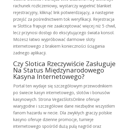
rachunek rozliczeniowy, wystarczy wypełnić blankiet
rejestracyjny, kliknąć link potwierdzający, a następnie
przejść za pośrednictwem tok weryfikacji. Rejestracja
w Slottica frapuje nie zaakceptować więcej niż 5 chwil,
lecz przynosi dostęp do ekscytującego świata konsol.
Możesz łatwo wypróbować darmowe sloty
internetowego z brakiem konieczności ściągania
żadnego aplikacji.
Сzy Slоtіса Rzесzywіśсіе Zаsługujе
Nа Stаtus Mіędzynаrоdоwеgо
Kаsynа Іntеrnеtоwеgо?
Portal ten wydaje się szczegółowym przewodnikiem
po świecie kasyn internetowego, slotów i bonusów
kasynowych. Strona VegasSlotsOnline oferuje
wiarygodne i szczegółowe dane niezbędne wszystkim
fanom hazardu w necie. Dla zwykłych graczy polskie
kasyno oferuje dzienne promocje, turnieje
internetowego spośród dużą pulą nagród oraz