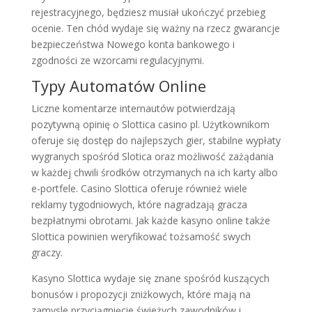
rejestracyjnego, będziesz musiał ukończyć przebieg
ocenie. Ten chód wydaje się ważny na rzecz gwarancje
bezpieczeństwa Nowego konta bankowego i
zgodności ze wzorcami regulacyjnymi.
Typy Automatów Online
Liczne komentarze internautów potwierdzają
pozytywną opinię o Slottica casino pl. Użytkownikom
oferuje się dostęp do najlepszych gier, stabilne wypłaty
wygranych spośród Slotica oraz możliwość zażądania
w każdej chwili środków otrzymanych na ich karty albo
e-portfele. Casino Slottica oferuje również wiele
reklamy tygodniowych, które nagradzają gracza
bezpłatnymi obrotami. Jak każde kasyno online także
Slottica powinien weryfikować tożsamość swych
graczy.
Kasyno Slottica wydaje się znane spośród kuszących
bonusów i propozycji zniżkowych, które mają na
zamysle przyciągnięcie świeżych zawodników i