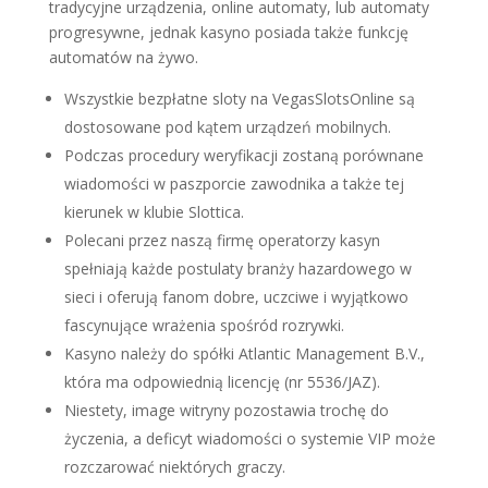
tradycyjne urządzenia, online automaty, lub automaty
progresywne, jednak kasyno posiada także funkcję
automatów na żywo.
Wszystkie bezpłatne sloty na VegasSlotsOnline są
dostosowane pod kątem urządzeń mobilnych.
Podczas procedury weryfikacji zostaną porównane
wiadomości w paszporcie zawodnika a także tej
kierunek w klubie Slottica.
Polecani przez naszą firmę operatorzy kasyn
spełniają każde postulaty branży hazardowego w
sieci i oferują fanom dobre, uczciwe i wyjątkowo
fascynujące wrażenia spośród rozrywki.
Kasyno należy do spółki Atlantic Management B.V.,
która ma odpowiednią licencję (nr 5536/JAZ).
Niestety, image witryny pozostawia trochę do
życzenia, a deficyt wiadomości o systemie VIP może
rozczarować niektórych graczy.