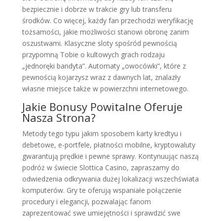
bezpiecznie i dobrze w trakcie gry lub transferu
środków. Co więcej, każdy fan przechodzi weryfikację
tożsamości, jakie możliwości stanowi obronę zanim
oszustwami. Klasyczne sloty spośród pewnością
przypomną Tobie o kultowych grach rodzaju
„jednoręki bandyta”. Automaty „owocówki”, które z
pewnością kojarzysz wraz z dawnych lat, znalazły
własne miejsce także w powierzchni internetowego.
Jаkіе Bоnusy Роwіtаlnе Оfеrujе
Nаszа Strоnа?
Metody tego typu jakim sposobem karty kredtyu i
debetowe, e-portfele, płatności mobilne, kryptowaluty
gwarantują prędkie i pewne sprawy. Kontynuując naszą
podróż w świecie Slottica Casino, zapraszamy do
odwiedzenia odkrywania dużej lokalizacji wszechświata
komputerów. Gry te oferują wspaniałe połączenie
procedury i elegancji, pozwalając fanom
zaprezentować swe umiejętności i sprawdzić swe