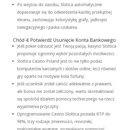
Po wejściu do zasobu, Slotica automatycznie
dopasowuje się do odwiedzenia każdej przekątnej
ekranu, zachowując kolorystykę grafy, jadłospis
nawigacyjnego i paska szukania.
Chód 4: Potwierdź Usunięcie Konta Bankowego
Jeśli poker odrzucić jest Twoją pasją, kasyno Slottica
proponuje ogromny wybór pozostałych możliwości.
Slottica Casino Poland jest to nie tylko podaż
komputerów karcianych i slotów online, lecz również
gry oparte na motywie koła fortuny.
Jeśli uczestnik zrobił całość adekwatnie z prawami,
ale bonus nie został zaliczony, warto skontaktować
się spośród działem pomocy technicznego na rzecz
wyjaśnienia przyczyny.
Oprogramowanie Casino Slottica posiada RTP do
98%, trzy rodzaje zmienności, mnożniki,
maksymalne wygrane, pozwalające pomnożyć