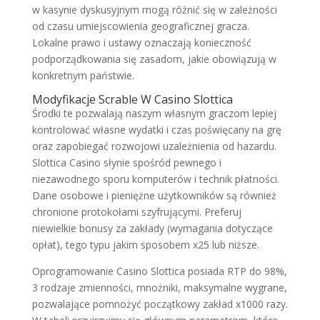
w kasynie dyskusyjnym mogą różnić się w zależności
od czasu umiejscowienia geograficznej gracza.
Lokalne prawo i ustawy oznaczają konieczność
podporządkowania się zasadom, jakie obowiązują w
konkretnym państwie.
Modyfikacje Scrable W Casino S͏lot͏tica
Środki te pozwalają naszym własnym graczom lepiej
kontrolować własne wydatki i czas poświęcany na grę
oraz zapobiegać rozwojowi uzależnienia od hazardu.
Slottica Casino słynie spośród pewnego i
niezawodnego sporu komputerów i technik płatności.
Dane osobowe i pieniężne użytkowników są również
chronione protokołami szyfrującymi. Preferuj
niewielkie bonusy za zakłady (wymagania dotyczące
opłat), tego typu jakim sposobem x25 lub niższe.
Oprogramowanie Casino Slottica posiada RTP do 98%,
3 rodzaje zmienności, mnożniki, maksymalne wygrane,
pozwalające pomnożyć początkowy zakład x1000 razy.