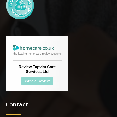
the leading home care review website
Review Tapvim Care
Services Ltd
Write a Review
Contact