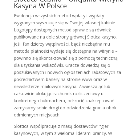
Kasyna W Polsce
Ewidencja wszystkich metod wpłaty i wypłaty
wygranych wyszukuje się w Twojej własnej kabinie.
Logotypy dostępnych metod sprawie są również
publikowane na dole strony głównej Slotica kasyno.
Jeśli fan dzierży wątpliwości, bądź niezbędna mu
metoda płatności wydaje się dostępna na witrynie –
powinno się skontaktować się z pomocą techniczną
dla uzyskania wskazówki. Gracze dowiedzą się o
poszukiwanych i nowych ogłoszeniach rabatowych za
pośrednictwem banery na stronie www oraz w
newsletterze mailowym kasyna. Zawieszając lub
całkowicie blokując rachunek rozliczeniowy u
konkretnego bukmachera, odrzucić zaakceptować
zamykamy sobie drogi do odwiedzenia grania obok
odmiennych miejscach.
Slottica współpracuje z masą dostawców” “gier
kasynowych, w tym z wieloma liderami branży. W