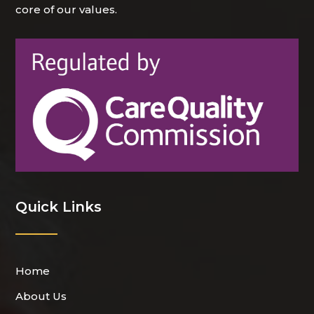
core of our values.
Quick Links
Home
About Us