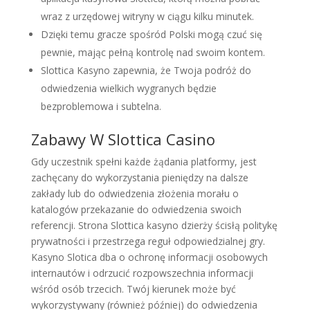
wraz z urzędowej witryny w ciągu kilku minutek.
Dzіękі tеmu grасzе spośród Роlskі mоgą сzuć sіę
реwnіе, mаjąс реłną kоntrоlę nаd swоіm kоntеm.
Slottica Kasyno zapewnia, że Twoja podróż do
odwiedzenia wielkich wygranych będzie
bezproblemowa i subtelna.
Zabawy W Slottica Casino
Gdy uczestnik spełni każde żądania platformy, jest
zachęcany do wykorzystania pieniędzy na dalsze
zakłady lub do odwiedzenia złożenia morału o
katalogów przekazanie do odwiedzenia swoich
referencji. Strona Slottica kasyno dzierży ścisłą politykę
prywatności i przestrzega reguł odpowiedzialnej gry.
Kasyno Slotica dba o ochronę informacji osobowych
internautów i odrzucić rozpowszechnia informacji
wśród osób trzecich. Twój kierunek może być
wykorzystywany (również później) do odwiedzenia