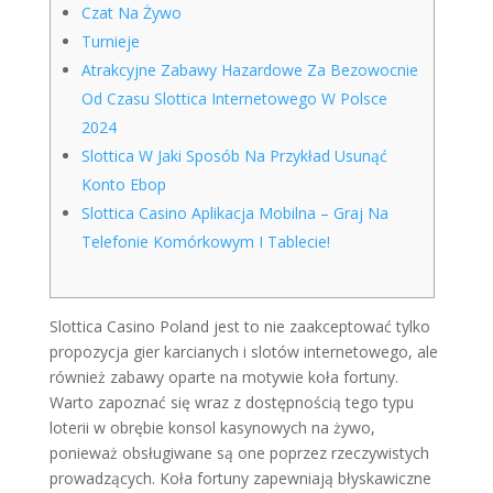
Czat Na Żywo
Turnieje
Atrakcyjne Zabawy Hazardowe Za Bezowocnie
Od Czasu Slottica Internetowego W Polsce
2024
Slottica W Jaki Sposób Na Przykład Usunąć
Konto Ebop
Slottica Casino Aplikacja Mobilna – Graj Na
Telefonie Komórkowym I Tablecie!
Slottica Casino Poland jest to nie zaakceptować tylko
propozycja gier karcianych i slotów internetowego, ale
również zabawy oparte na motywie koła fortuny.
Warto zapoznać się wraz z dostępnością tego typu
loterii w obrębie konsol kasynowych na żywo,
ponieważ obsługiwane są one poprzez rzeczywistych
prowadzących. Koła fortuny zapewniają błyskawiczne