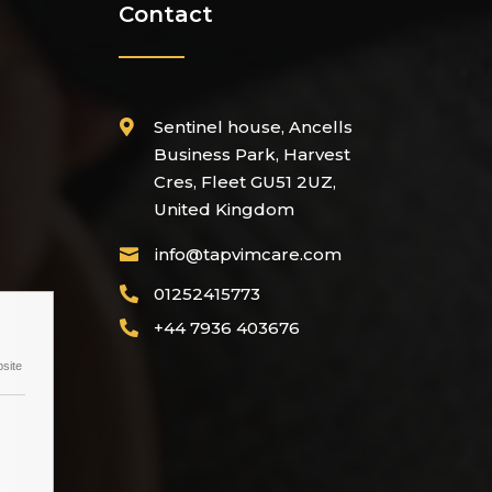
Contact
Sentinel house, Ancells

Business Park, Harvest
Cres, Fleet GU51 2UZ,
United Kingdom
info@tapvimcare.com

01252415773

+44 7936 403676

bsite
e