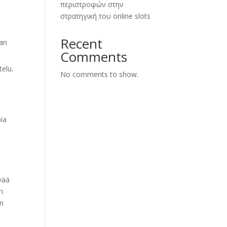
περιστροφών στην
στρατηγική του online slots
Recent
aan
Comments
elu.
No comments to show.
n
pia
vää
en
en