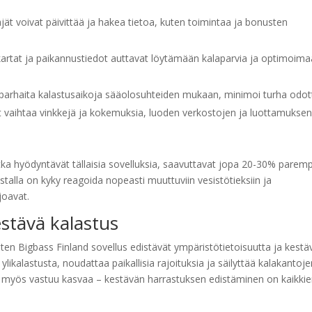
jät voivat päivittää ja hakea tietoa, kuten toimintaa ja bonusten
artat ja paikannustiedot auttavat löytämään kalaparvia ja optimoim
arhaita kalastusaikoja sääolosuhteiden mukaan, minimoi turha odott
t vaihtaa vinkkejä ja kokemuksia, luoden verkostojen ja luottamukse
tka hyödyntävät tällaisia sovelluksia, saavuttavat jopa 20-30% parem
ustalla on kyky reagoida nopeasti muuttuviin vesistötieksiin ja
joavat.
stävä kalastus
ten Bigbass Finland sovellus edistävät ympäristötietoisuutta ja kestä
 ylikalastusta, noudattaa paikallisia rajoituksia ja säilyttää kalakantoj
yy, myös vastuu kasvaa – kestävän harrastuksen edistäminen on kaikki