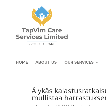
HOME
ABOUT US
OUR SERVICES
Älykäs kalastusratkais
mullistaa harrastukse