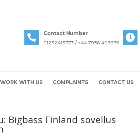
Contact Number


01252415773 /
+44 7936 403676
WORK WITH US
COMPLAINTS
CONTACT US
u: Bigbass Finland sovellus
n