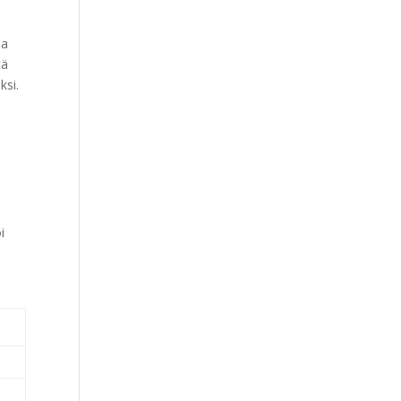
ja
tä
ksi.
i