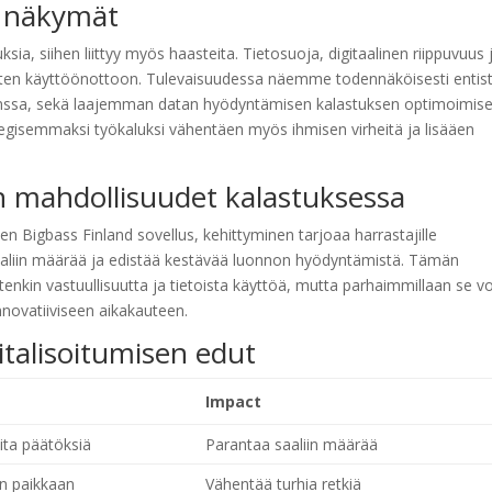
n näkymät
sia, siihen liittyy myös haasteita. Tietosuoja, digitaalinen riippuvuus 
lusten käyttöönottoon. Tulevaisuudessa näemme todennäköisesti entis
anssa, sekä laajemman datan hyödyntämisen kalastuksen optimoimise
rategisemmaksi työkaluksi vähentäen myös ihmisen virheitä ja lisääen
on mahdollisuudet kalastuksessa
en Bigbass Finland sovellus, kehittyminen tarjoaa harrastajille
aaliin määrää ja edistää kestävää luonnon hyödyntämistä. Tämän
enkin vastuullisuutta ja tietoista käyttöä, mutta parhaimmillaan se vo
nnovatiiviseen aikakauteen.
italisoitumisen edut
Impact
ita päätöksiä
Parantaa saaliin määrää
n paikkaan
Vähentää turhia retkiä