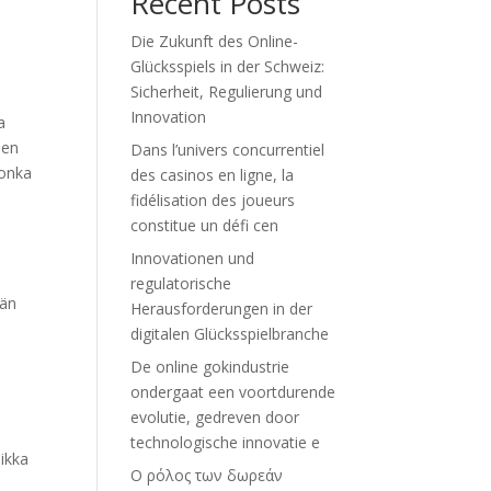
Recent Posts
Die Zukunft des Online-
Glücksspiels in der Schweiz:
Sicherheit, Regulierung und
Innovation
a
den
Dans l’univers concurrentiel
jonka
des casinos en ligne, la
fidélisation des joueurs
constitue un défi cen
Innovationen und
regulatorische
män
Herausforderungen in der
digitalen Glücksspielbranche
De online gokindustrie
ondergaat een voortdurende
evolutie, gedreven door
technologische innovatie e
iikka
Ο ρόλος των δωρεάν