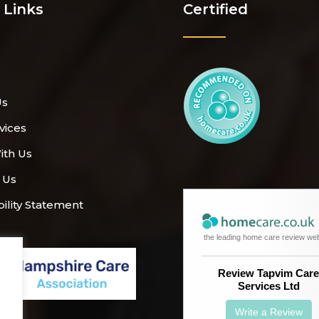
 Links
Certified
Us
vices
ith Us
 Us
bility Statement
the leading home care review we
Review Tapvim Car
Services Ltd
Write a Review