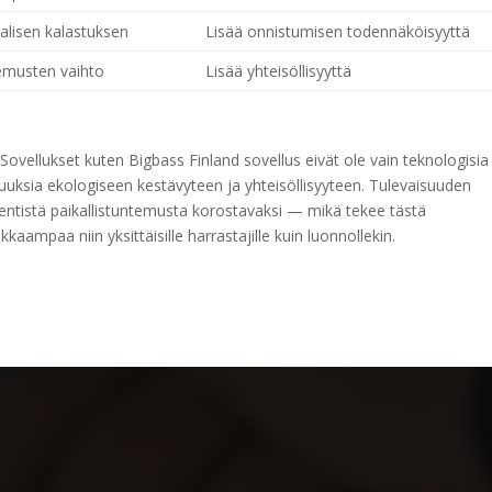
alisen kalastuksen
Lisää onnistumisen todennäköisyyttä
kemusten vaihto
Lisää yhteisöllisyyttä
. Sovellukset kuten Bigbass Finland sovellus eivät ole vain teknologisia
uuksia ekologiseen kestävyteen ja yhteisöllisyyteen. Tulevaisuuden
a entistä paikallistuntemusta korostavaksi — mikä tekee tästä
aampaa niin yksittäisille harrastajille kuin luonnollekin.