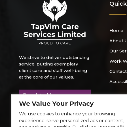
Quick
Home
About 
Our Ser
We strive to deliver outstanding
Work W
service, putting exemplary
client care and staff well-being
Contact
at the core of our values.
Accessi
We Value Your Privacy
We use cookies to enhance your browsing
experience, serve personalized ads or content,