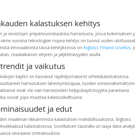
kakauden kalastuksen kehitys
non ja vesistöjen ympärivuorokautista harrastusta, jossa kokemuksen j
in viime vuosina teknologian nopea kehitys on tuonut uuden ulottuvuu
immistä innovaatioista tässä kehityksessä on
Bigbass Finland sovellus
, 
tan, reaaliaikaisen vihjeen ja jäljitettävyyden avulla.
 trendit ja vaikutus
kalujen käyttö on kasvanut räjähdysmäisesti urheilukalastuksessa.
uuttaneet harrastuksen lähestymistapaa, tuoden ennennäkemättö
ratkaisut eivät ole vain harrasteiden helppokäyttöisyyttä parantavia
tka voivat jopa muuttaa kalastuskulttuuria.
ominaisuudet ja edut
yhden maailman rikkaimmista kalastuksen mahdollisuuksista, Bigbass
ksekkäässä kalastuksessa. Sovelluksen taustalla on laaja data-analyt
uassa seuraavia ominaisuuksia: