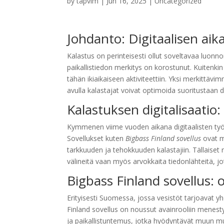
by
tapvim
|
Jun 16, 2025
|
Uncategorized
Johdanto: Digitaalisen ai
Kalastus on perinteisesti ollut soveltavaa luon
paikallistiedon merkitys on korostunut. Kuitenk
tähän ikiaikaiseen aktiviteettiin. Yksi merkittäv
avulla kalastajat voivat optimoida suoritustaan da
Kalastuksen digitalisaatio:
Kymmenen viime vuoden aikana digitaalisten työ
Sovellukset kuten
Bigbass Finland sovellus
ovat m
tarkkuuden ja tehokkuuden kalastajiin. Tällaiset 
välineitä vaan myös arvokkaita tiedonlähteitä, jo
Bigbass Finland sovellus: 
Erityisesti Suomessa, jossa vesistöt tarjoavat 
Finland sovellus on noussut avainrooliin menesty
ja paikallistuntemus, jotka hyödyntävät muun m