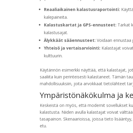
Reaaliaikainen kalastusraportointi:
Käyttä
kalepaineita.
Kalastuskartat ja GPS-ennusteet:
Tarkat k
kalastusajat.
Älykkäät sääennusteet:
Voidaan ennustaa p
Yhteisö ja vertaisarviointi:
Kalastajat voiva
kulttuurin.
Käytännön esimerkki näyttää, että kalastajat, jo
saaliita kuin perinteisesti kalastaneet. Tämän ta
mahdollisuuksiin, joita arvokkaat tietolähteet tar
Ympäristönäkökulma ja ke
Keskeistä on myös, että modernit sovellukset ku
kalastusta. Niiden avulla kalastajat voivat välttää
tasapainon. Skenaarioissa, joissa tieto lisäänt
etu.