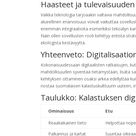
Haasteet ja tulevaisuude
Vaikka teknologia tarjoaakin valtavia mahdollisuuk
alueellinen eriarvoisuus voivat vaikuttaa sovel
enemmän integraatioita esimerkiksi tekoälyn k
Näin ollen sovellusten rooli kehittyy entistä st
ekologista kestävyyttä.
Yhteenveto: Digitalisaati
Kokonaisuudessaan digitaalisten ratkaisujen, kut
mahdollisuuden syventää tietämystään, lisätä s
kehityksen ottaminen osaksi arkea edellyttää kuit
nostaa suomalaisen kalastuskulttuurin uuteen, i
Taulukko: Kalastuksen dig
Ominaisuus
Etu
Reaaliaikainen tieto
Helpottaa nope
Paikannus ja kartat
Suuntaa oikeaa