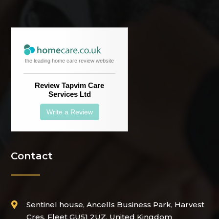
the leading home care review website
Review Tapvim Care
Services Ltd
Write a Review
Contact
Sentinel house, Ancells Business Park, Harvest

Cres, Fleet GU51 2UZ, United Kingdom