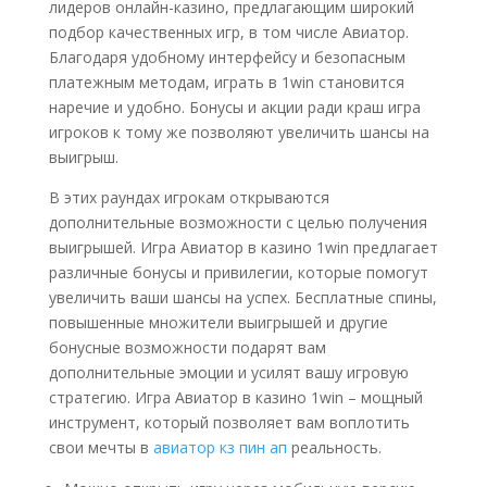
лидеров онлайн-казино, предлагающим широкий
подбор качественных игр, в том числе Авиатор.
Благодаря удобному интерфейсу и безопасным
платежным методам, играть в 1win становится
наречие и удобно. Бонусы и акции ради краш игра
игроков к тому же позволяют увеличить шансы на
выигрыш.
В этих раундах игрокам открываются
дополнительные возможности с целью получения
выигрышей. Игра Авиатор в казино 1win предлагает
различные бонусы и привилегии, которые помогут
увеличить ваши шансы на успех. Бесплатные спины,
повышенные множители выигрышей и другие
бонусные возможности подарят вам
дополнительные эмоции и усилят вашу игровую
стратегию. Игра Авиатор в казино 1win – мощный
инструмент, который позволяет вам воплотить
свои мечты в
авиатор кз пин ап
реальность.