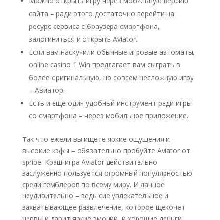
Можно открыть игру через мобильную версию
сайта – ради этого достаточно перейти на
ресурс сервиса с браузера смартфона,
залогиниться и открыть Aviator.
Если вам наскучили обычные игровые автоматы,
online casino 1 Win предлагает вам сыграть в
более оригинальную, но совсем несложную игру
– Авиатор.
Есть и еще один удобный инструмент ради игры
со смартфона – через мобильное приложение.
Так что ежели вы ищете яркие ощущения и
высокие кэфы – обязательно пробуйте Aviator от
spribe. Краш-игра Aviator действительно
заслуженно пользуется огромный популярностью
среди гемблеров по всему миру. И данное
неудивительно – ведь сие увлекательное и
захватывающее развлечение, которое щекочет
нервы и дарит яркие эмоции и хорошие деньги.