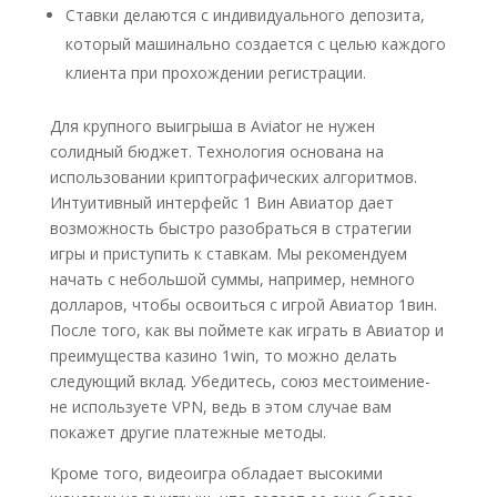
Ставки делаются с индивидуального депозита,
который машинально создается с целью каждого
клиента при прохождении регистрации.
Для крупного выигрыша в Aviator не нужен
солидный бюджет. Технология основана на
использовании криптографических алгоритмов.
Интуитивный интерфейс 1 Вин Авиатор дает
возможность быстро разобраться в стратегии
игры и приступить к ставкам. Мы рекомендуем͏
начать с небольшой суммы, например, немного
долларов, чтобы освоиться с игрой Авиатор 1вин.
После того, как вы поймете как играть в Авиатор и
преимущества казино 1win, то можно делать
следующий вклад. Убедитесь, союз местоимение-
не используете VPN, ведь в этом случае вам
покажет другие платежные методы.
Кроме того, видеоигра обладает высокими