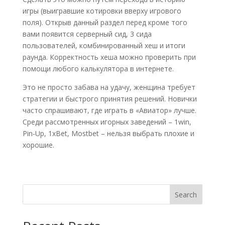
игры (выигравшие котировки вверху игрового
поля). Открыв данный раздел перед кроме того
вами появится серверный сид, 3 сида
пользователей, комбинированный хеш и итоги
раунда. Корректность хеша можно проверить при
помощи любого калькулятора в интернете.
Это не просто забава на удачу, женщина требует
стратегии и быстрого принятия решений. Новички
часто спрашивают, где играть в «Авиатор» лучше.
Среди рассмотренных игорных заведений – 1win,
Pin-Up, 1xBet, Mostbet – нельзя выбрать плохие и
хорошие.
Search