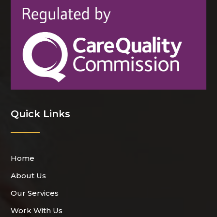
Quick Links
Home
About Us
Our Services
Work With Us