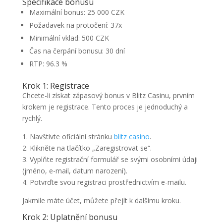
Specifikace bonusu
Maximální bonus: 25 000 CZK
Požadavek na protočení: 37x
Minimální vklad: 500 CZK
Čas na čerpání bonusu: 30 dní
RTP: 96.3 %
Krok 1: Registrace
Chcete-li získat zápasový bonus v Blitz Casinu, prvním
krokem je registrace. Tento proces je jednoduchý a
rychlý.
1. Navštivte oficiální stránku
blitz casino
.
2. Klikněte na tlačítko „Zaregistrovat se“.
3. Vyplňte registrační formulář se svými osobními údaji
(jméno, e-mail, datum narození).
4. Potvrďte svou registraci prostřednictvím e-mailu.
Jakmile máte účet, můžete přejít k dalšímu kroku.
Krok 2: Uplatnění bonusu