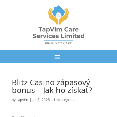
Blitz Casino zápasový
bonus – Jak ho získat?
by
tapvim
|
Jul 8, 2025
|
Uncategorized