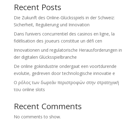
Recent Posts
Die Zukunft des Online-Glücksspiels in der Schweiz:
Sicherheit, Regulierung und Innovation
Dans l’univers concurrentiel des casinos en ligne, la
fidélisation des joueurs constitue un défi cen
Innovationen und regulatorische Herausforderungen in
der digitalen Glücksspielbranche
De online gokindustrie ondergaat een voortdurende
evolutie, gedreven door technologische innovatie e
Ο ρόλος των δωρεάν περιστροφών στην στρατηγική
του online slots
Recent Comments
No comments to show.