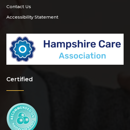
Contact Us
Accessibility Statement
Certified