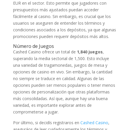
EUR en el sector. Esto permite que jugadores con
presupuestos más ajustados puedan acceder
fácilmente al casino. Sin embargo, es crucial que los
usuarios se aseguren de entender los términos y
condiciones asociados a los depósitos, ya que algunas
promociones pueden requerir depósitos más altos.
Número de Juegos
Cashed Casino ofrece un total de
1,840 juegos
,
superando la media sectorial de 1,500. Esto incluye
una variedad de tragamonedas, juegos de mesa y
opciones de casino en vivo. Sin embargo, la cantidad
no siempre se traduce en calidad. Algunas de las
opciones pueden ser menos populares o tener menos
opciones de personalización que otras plataformas
más consolidadas. Así que, aunque hay una buena
variedad, es importante explorar antes de
comprometerse a jugar.
Por último, si decidís registraros en
Cashed Casino
,
aseguráos de leer cuidadosamente los términos y