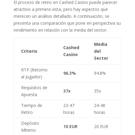
El proceso de retiro en Cashed Casino puede parecer
atractivo a primera vista, pero hay aspectos que
merecen un análisis detallado. A continuación, se
presenta una comparación que pone en perspectiva su
rendimiento en relación con la media del sector.
Media
Cashed
Criterio
del
Casino
Sector
RTP (Retorno
96.3%
94.8%
al Jugador)
Requisitos de
37x
35x
Apuesta
Tiempo de
23-47
24-48
Retiro
horas
horas
Depósito
10 EUR
20 EUR
Mínimo