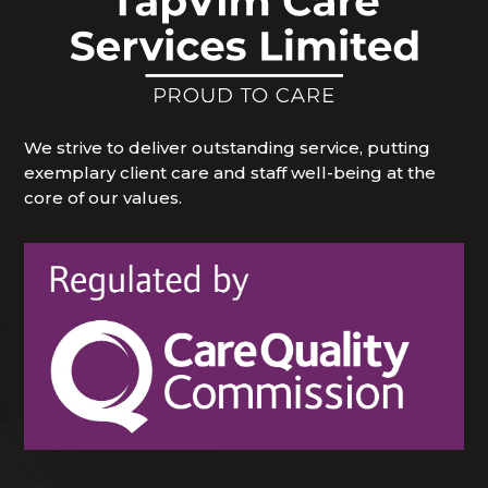
We strive to deliver outstanding service, putting
exemplary client care and staff well-being at the
core of our values.