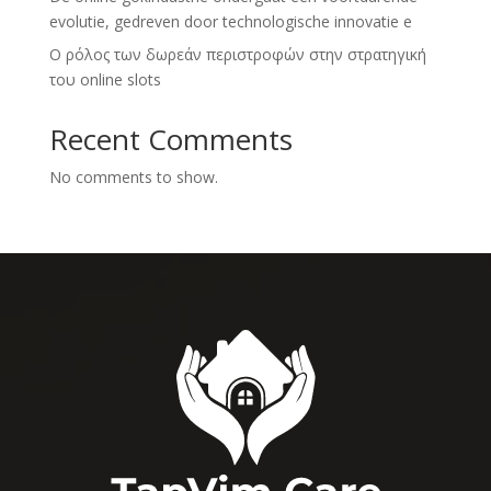
evolutie, gedreven door technologische innovatie e
Ο ρόλος των δωρεάν περιστροφών στην στρατηγική
του online slots
Recent Comments
No comments to show.