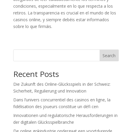
condiciones, especialmente en lo que respecta a los
retiros. La transparencia es crucial en el mundo de los
casinos online, y siempre debéis estar informados
sobre lo que firmáis.
Search
Recent Posts
Die Zukunft des Online-Glücksspiels in der Schweiz:
Sicherheit, Regulierung und Innovation
Dans l’univers concurrentiel des casinos en ligne, la
fidélisation des joueurs constitue un défi cen
Innovationen und regulatorische Herausforderungen in
der digitalen Glücksspielbranche
De online gokindustrie ondergaat een voortdurende