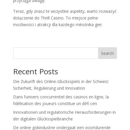
przyciąga uwagę.
Teraz, gdy znasz te wszystkie aspekty, warto rozważyć
dołączenie do Thrill Casino. To miejsce pełne
możliwości i atrakcji dla każdego miłośnika gier.
Search
Recent Posts
Die Zukunft des Online-Glücksspiels in der Schweiz:
Sicherheit, Regulierung und Innovation
Dans l’univers concurrentiel des casinos en ligne, la
fidélisation des joueurs constitue un défi cen
Innovationen und regulatorische Herausforderungen in
der digitalen Glücksspielbranche
De online gokindustrie ondergaat een voortdurende