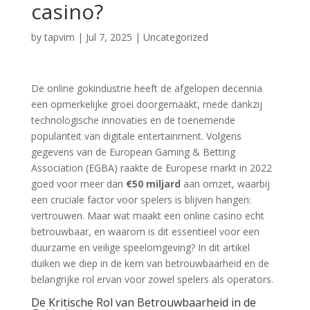
casino?
by
tapvim
|
Jul 7, 2025
|
Uncategorized
De online gokindustrie heeft de afgelopen decennia
een opmerkelijke groei doorgemaakt, mede dankzij
technologische innovaties en de toenemende
populariteit van digitale entertainment. Volgens
gegevens van de European Gaming & Betting
Association (EGBA) raakte de Europese markt in 2022
goed voor meer dan
€50 miljard
aan omzet, waarbij
een cruciale factor voor spelers is blijven hangen:
vertrouwen. Maar wat maakt een online casino echt
betrouwbaar, en waarom is dit essentieel voor een
duurzame en veilige speelomgeving? In dit artikel
duiken we diep in de kern van betrouwbaarheid en de
belangrijke rol ervan voor zowel spelers als operators.
De Kritische Rol van Betrouwbaarheid in de