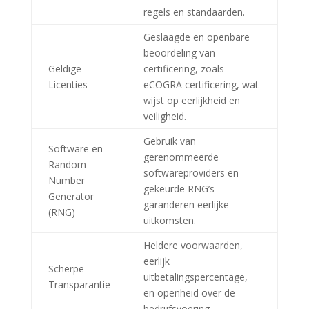
regels en standaarden.
Geslaagde en openbare
beoordeling van
Geldige
certificering, zoals
Licenties
eCOGRA certificering, wat
wijst op eerlijkheid en
veiligheid.
Gebruik van
Software en
gerenommeerde
Random
softwareproviders en
Number
gekeurde RNG’s
Generator
garanderen eerlijke
(RNG)
uitkomsten.
Heldere voorwaarden,
eerlijk
Scherpe
uitbetalingspercentage,
Transparantie
en openheid over de
bedrijfsvoering.