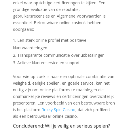
enkel naar opzichtige certificeringen te kijken. Een
grondige evaluatie van de reputatie,
gebruikersrecensies en Algemene Voorwaarden is
essentieel. Betrouwbare online casino’s hebben
doorgaans:
Een sterk online profiel met positieve
klantwaarderingen
Transparante communicatie over uitbetalingen
Actieve klantenservice en support
Voor wie op zoek is naar een optimale combinatie van
veiligheid, eerlijke spellen, en goede service, kan het
nuttig zijn om online platforms te raadplegen die
onafhankelijke reviews en certificeringen overzichtelijk
presenteren. Een voorbeeld van een betrouwbare bron
is het platform
Rocky Spin Casino
, dat zich profileert
als een betrouwbaar online casino.
Concluderend: Wil je veilig en serieus spelen?