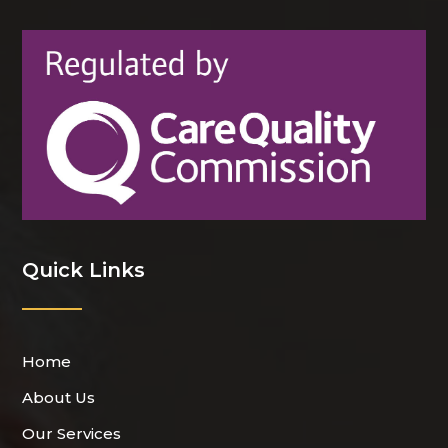
Quick Links
Home
About Us
Our Services