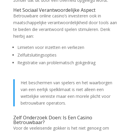
zonder dat dit door een overheid opgelegd wordt.
Het Sociaal Verantwoordelijke Aspect
Betrouwbare online casino’s investeren ook in
maatschappelijke verantwoordelijkheid door tools aan
te bieden die verantwoord spelen stimuleren. Denk
hierbij aan:
Limieten voor inzetten en verliezen
Zelfuitsluitingsopties
Registratie van problematisch gokgedrag
Het beschermen van spelers en het waarborgen
van een eerlijk spelklimaat is niet alleen een
wettelijke vereiste maar een morele plicht voor
betrouwbare operators.
Zelf Onderzoek Doen: Is Een Casino
Betrouwbaar?
Voor de veeleisende gokker is het niet genoeg om