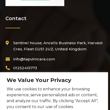
Contact
Sentinel house, Ancells Business Park, Harvest

Cres, Fleet GU51 2UZ, United Kingdom
info@tapvimcare.com

01252415773

+44 7936 403676

We Value Your Privacy
We use cookies to enhance your browsing
experience, serve personalized ads or content,
and analyze our traffic. By clicking "Accept All",
TapVim Care Services Limited
you consent to our use of cookies.