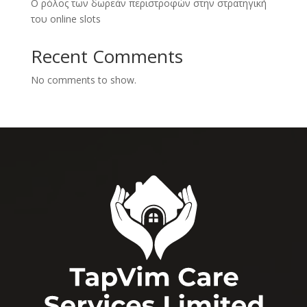
Ο ρόλος των δωρεάν περιστροφών στην στρατηγική
του online slots
Recent Comments
No comments to show.