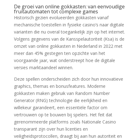
De groei van online gokkasten: van eenvoudige
fruitautomaten tot complexe games
Historisch gezien evolueerden gokkasten vanaf
mechanische toestellen in fysieke casino’s naar digitale
varianten die nu overal toegankelijk zijn op het internet.
Volgens gegevens van de Kansspelautoriteit (Ksa) is de
omzet van online gokkasten in Nederland in 2022 met
meer dan 45% gestegen ten opzichte van het
voorgaande jaar, wat onderstreept hoe de digitale
versies marktaandeel winnen.
Deze spellen onderscheiden zich door hun innovatieve
graphics, themas en bonusfeatures. Moderne
gokkasten maken gebruik van Random Number
Generator (RNG) technologie die eerlijkheid en
willekeur garandeert, een essentiële factor om
vertrouwen op te bouwen bij spelers. Het feit dat
gerenommeerde platforms zoals Nationale Casino
transparant zijn over hun licenties en
veiligheidsprotocollen, draagt bij aan hun autoriteit en