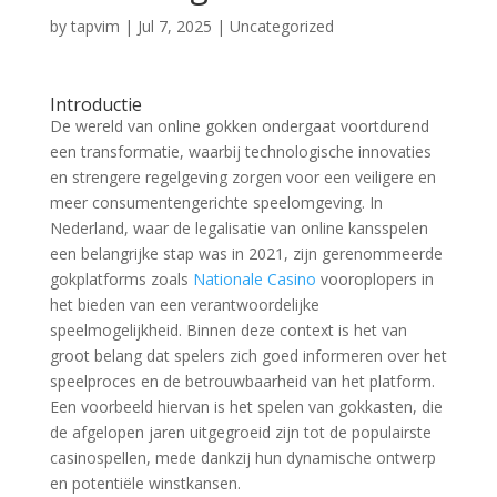
by
tapvim
|
Jul 7, 2025
|
Uncategorized
Introductie
De wereld van online gokken ondergaat voortdurend
een transformatie, waarbij technologische innovaties
en strengere regelgeving zorgen voor een veiligere en
meer consumentengerichte speelomgeving. In
Nederland, waar de legalisatie van online kansspelen
een belangrijke stap was in 2021, zijn gerenommeerde
gokplatforms zoals
Nationale Casino
vooroplopers in
het bieden van een verantwoordelijke
speelmogelijkheid. Binnen deze context is het van
groot belang dat spelers zich goed informeren over het
speelproces en de betrouwbaarheid van het platform.
Een voorbeeld hiervan is het spelen van gokkasten, die
de afgelopen jaren uitgegroeid zijn tot de populairste
casinospellen, mede dankzij hun dynamische ontwerp
en potentiële winstkansen.