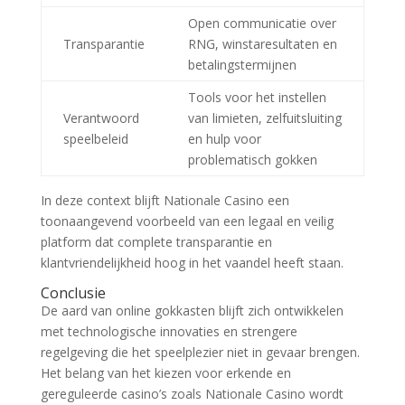
Open communicatie over
Transparantie
RNG, winstaresultaten en
betalingstermijnen
Tools voor het instellen
Verantwoord
van limieten, zelfuitsluiting
speelbeleid
en hulp voor
problematisch gokken
In deze context blijft Nationale Casino een
toonaangevend voorbeeld van een legaal en veilig
platform dat complete transparantie en
klantvriendelijkheid hoog in het vaandel heeft staan.
Conclusie
De aard van online gokkasten blijft zich ontwikkelen
met technologische innovaties en strengere
regelgeving die het speelplezier niet in gevaar brengen.
Het belang van het kiezen voor erkende en
gereguleerde casino’s zoals Nationale Casino wordt