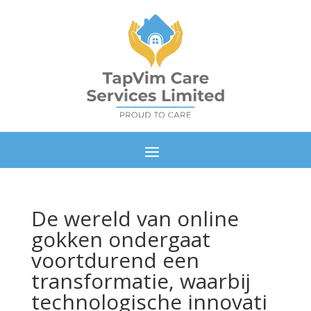
De wereld van online
gokken ondergaat
voortdurend een
transformatie, waarbij
technologische innovati