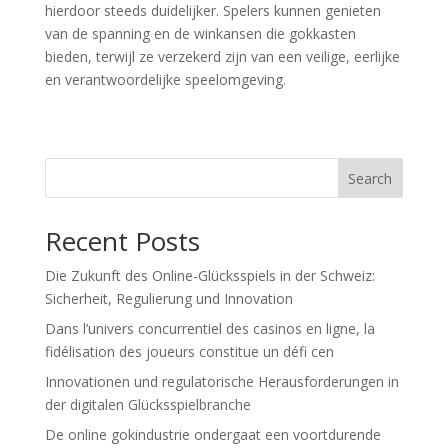
hierdoor steeds duidelijker. Spelers kunnen genieten
van de spanning en de winkansen die gokkasten
bieden, terwijl ze verzekerd zijn van een veilige, eerlijke
en verantwoordelijke speelomgeving.
Search
Recent Posts
Die Zukunft des Online-Glücksspiels in der Schweiz:
Sicherheit, Regulierung und Innovation
Dans l’univers concurrentiel des casinos en ligne, la
fidélisation des joueurs constitue un défi cen
Innovationen und regulatorische Herausforderungen in
der digitalen Glücksspielbranche
De online gokindustrie ondergaat een voortdurende