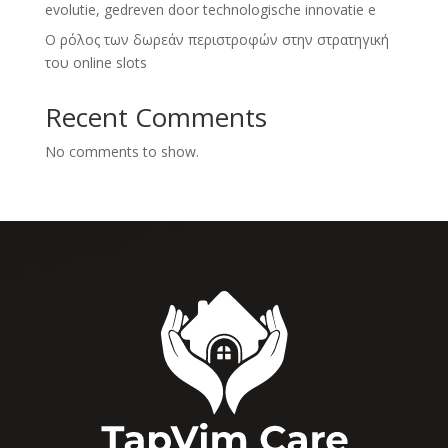
evolutie, gedreven door technologische innovatie e
Ο ρόλος των δωρεάν περιστροφών στην στρατηγική
του online slots
Recent Comments
No comments to show.