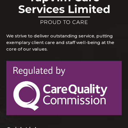
We strive to deliver outstanding service, putting
exemplary client care and staff well-being at the
core of our values.