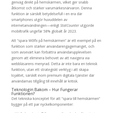
genväg direkt på hemskärmen, vilket ger snabb
åtkomst och stärker varumärkesnärvaron. Denna
funktion är särskilt betydelsefull i en era där
smartphones utgör huvuddelen av
internetanvändningen—enligt
StatCounter
utgjorde
mobiltrafik ungefär 58% globalt år 2023.
Att “spara W0lfx på hemskärmen” är ett exempel på en
funktion som stärker användarengagemanget, och
som avsevärt kan förbättra användarupplevelsen
genom att eliminera behovet av att navigera via
webbläsarens menyrad. Detta är inte bara en teknisk
funktion, utan ett strategiskt verktyg i att skapa
lojalitet, särskilt inom premium digitala tjänster där
användarnas tillgång till innehåll är kritisk.
Teknologin Bakom – Hur Fungerar
Funktionen?
Det tekniska konceptet för att “spara till hemskärmen”
bygger på ett par nyckelkomponenter: