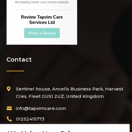
the leading home care review website
Review Tapvim Care
Services Ltd
Write a Review
Contact
Sentinel house, Ancells Business Park, Harvest

Cres, Fleet GU51 2UZ, United Kingdom
info@tapvimcare.com

01252415773

+44 7936 403676
