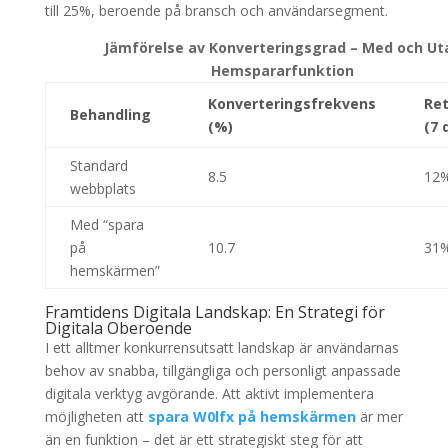
till 25%, beroende på bransch och användarsegment.
Jämförelse av Konverteringsgrad – Med och Ut
Hemspararfunktion
Konverteringsfrekvens
Ret
Behandling
(%)
(7 
Standard
8.5
12
webbplats
Med “spara
på
10.7
31
hemskärmen”
Framtidens Digitala Landskap: En Strategi för
Digitala Oberoende
I ett alltmer konkurrensutsatt landskap är användarnas
behov av snabba, tillgängliga och personligt anpassade
digitala verktyg avgörande. Att aktivt implementera
möjligheten att
spara W0lfx på hemskärmen
är mer
än en funktion – det är ett strategiskt steg för att