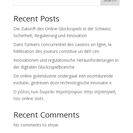
Recent Posts
Die Zukunft des Online-Glücksspiels in der Schweiz:
Sicherheit, Regulierung und Innovation
Dans l’univers concurrentiel des casinos en ligne, la
fidélisation des joueurs constitue un défi cen
Innovationen und regulatorische Herausforderungen in
der digitalen Glücksspielbranche
De online gokindustrie ondergaat een voortdurende
evolutie, gedreven door technologische innovatie e
Ο ρόλος των δωρεάν περιστροφών στην στρατηγική
του online slots
Recent Comments
No comments to show.