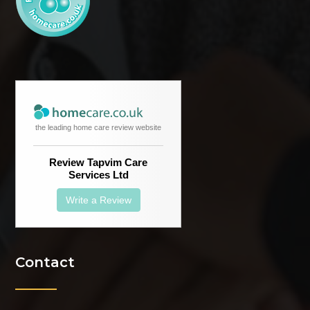
the leading home care review website
Review Tapvim Care
Services Ltd
Write a Review
Contact