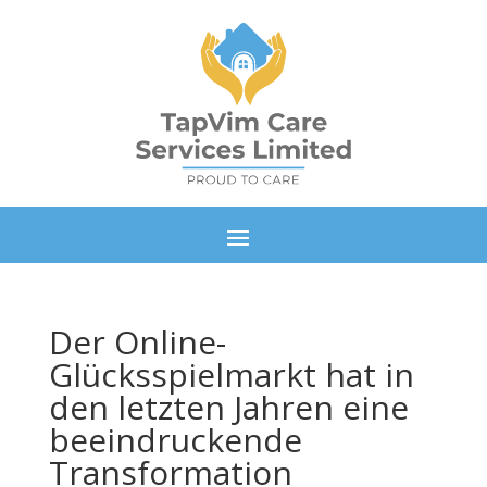
Der Online-
Glücksspielmarkt hat in
den letzten Jahren eine
beeindruckende
Transformation