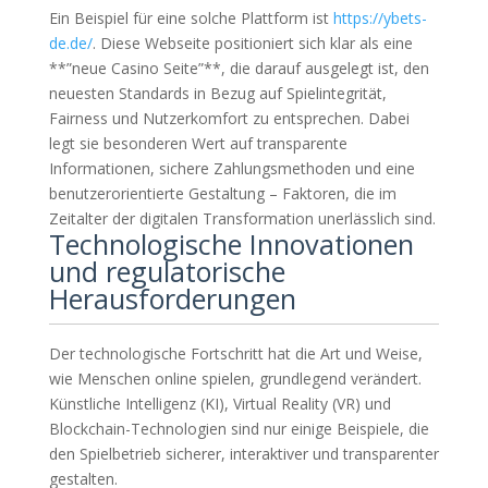
Ein Beispiel für eine solche Plattform ist
https://ybets-
de.de/
. Diese Webseite positioniert sich klar als eine
**”neue Casino Seite”**, die darauf ausgelegt ist, den
neuesten Standards in Bezug auf Spielintegrität,
Fairness und Nutzerkomfort zu entsprechen. Dabei
legt sie besonderen Wert auf transparente
Informationen, sichere Zahlungsmethoden und eine
benutzerorientierte Gestaltung – Faktoren, die im
Zeitalter der digitalen Transformation unerlässlich sind.
Technologische Innovationen
und regulatorische
Herausforderungen
Der technologische Fortschritt hat die Art und Weise,
wie Menschen online spielen, grundlegend verändert.
Künstliche Intelligenz (KI), Virtual Reality (VR) und
Blockchain-Technologien sind nur einige Beispiele, die
den Spielbetrieb sicherer, interaktiver und transparenter
gestalten.