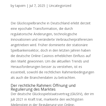
by
tapvim
|
Jul 7, 2025
|
Uncategorized
Die Glücksspielbranche in Deutschland erlebt derzeit
eine epochale Transformation, die durch
regulatorische Änderungen, technologische
Innovationen und veränderte Verbraucherpräferenzen
angetrieben wird. Früher dominierte der stationäre
Spielbankensektor, doch in den letzten Jahren haben
die
deutsche Online Casinos
erheblichen Einfluss auf
den Markt gewonnen. Um die aktuellen Trends und
Herausforderungen besser zu verstehen, ist es
essentiell, sowohl die rechtlichen Rahmenbedingungen
als auch die Branchendaten zu betrachten.
Der rechtliche Rahmen: Öffnung und
Regulierung des Marktes
Der deutsche Glücksspielstaatsvertrag (GlüStV), der im
Juli 2021 in Kraft trat, markierte den wichtigsten
Meilenstein in der Regulierung von Online-