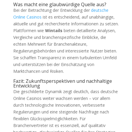
Was macht eine glaubwürdige Quelle aus?
Bei der Betrachtung der Entwicklung der
deutsche
Online Casinos
ist es entscheidend, auf unabhängige,
aktuelle und gut recherchierte Informationen zu setzen.
Plattformen wie
Wintails
bieten detaillierte Analysen,
Vergleiche und branchenspezifische Einblicke, die
echten Mehrwert für Branchenakteure,
Regulierungsbehörden und interessierte Nutzer bieten.
Sie schaffen Transparenz in einem turbulenten Umfeld
und unterstützen bei der Einschätzung von
Marktchancen und Risiken.
Fazit: Zukunftsperspektiven und nachhaltige
Entwicklung
Die geschilderte Dynamik zeigt deutlich, dass
deutsche
Online Casinos
weiter wachsen werden – vor allem
durch technologische Innovationen, verbesserte
Regulierungen und eine steigende Nachfrage nach
flexiblen Glücksspielmöglichkeiten. Für
Branchenvertreter ist es essenziell, auf qualitativ