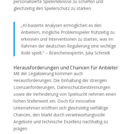
personalisierte Spielerlebnisse zu schaffen und
gleichzeitig den Spielerschutz zu stärken.
„KI-basierte Analysen ermöglichen es den
Anbietern, mögliche Problemspieler frühzeitig zu
erkennen und Interventionen zu starten, was im
Rahmen der deutschen Regulierung eine wichtige
Rolle spielt.“ – Branchenexpertin, Julia Schmidt
Herausforderungen und Chancen für Anbieter
Mit der Legalisierung kommen auch
Herausforderungen: Die Einhaltung der strengen
Lizenzanforderungen, Datenschutzbestimmungen
sowie die Verhinderung von Spielsucht nehmen einen
hohen Stellenwert ein. Doch für innovative
Unternehmen eröffnen sich gleichzeitig vielfältige
Chancen, den Markt durch verantwortungsvolle
Angebote und technische Exzellenz nachhaltig zu
prägen.