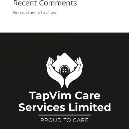
Recent Comments
No comments to show.