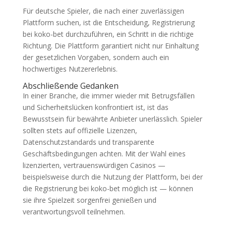
Für deutsche Spieler, die nach einer zuverlässigen
Plattform suchen, ist die Entscheidung, Registrierung
bei koko-bet durchzuführen, ein Schritt in die richtige
Richtung. Die Plattform garantiert nicht nur Einhaltung
der gesetzlichen Vorgaben, sondern auch ein
hochwertiges Nutzererlebnis.
Abschließende Gedanken
In einer Branche, die immer wieder mit Betrugsfällen
und Sicherheitslücken konfrontiert ist, ist das
Bewusstsein für bewährte Anbieter unerlässlich. Spieler
sollten stets auf offizielle Lizenzen,
Datenschutzstandards und transparente
Geschäftsbedingungen achten. Mit der Wahl eines
lizenzierten, vertrauenswürdigen Casinos —
beispielsweise durch die Nutzung der Plattform, bei der
die Registrierung bei koko-bet möglich ist — können
sie ihre Spielzeit sorgenfrei genießen und
verantwortungsvoll teilnehmen.