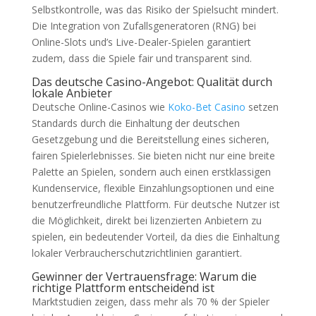
Selbstkontrolle, was das Risiko der Spielsucht mindert.
Die Integration von Zufallsgeneratoren (RNG) bei
Online-Slots und’s Live-Dealer-Spielen garantiert
zudem, dass die Spiele fair und transparent sind.
Das deutsche Casino-Angebot: Qualität durch
lokale Anbieter
Deutsche Online-Casinos wie
Koko-Bet Casino
setzen
Standards durch die Einhaltung der deutschen
Gesetzgebung und die Bereitstellung eines sicheren,
fairen Spielerlebnisses. Sie bieten nicht nur eine breite
Palette an Spielen, sondern auch einen erstklassigen
Kundenservice, flexible Einzahlungsoptionen und eine
benutzerfreundliche Plattform. Für deutsche Nutzer ist
die Möglichkeit, direkt bei lizenzierten Anbietern zu
spielen, ein bedeutender Vorteil, da dies die Einhaltung
lokaler Verbraucherschutzrichtlinien garantiert.
Gewinner der Vertrauensfrage: Warum die
richtige Plattform entscheidend ist
Marktstudien zeigen, dass mehr als 70 % der Spieler