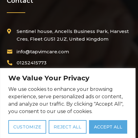
Contact
Sentinel house, Ancells Business Park, Harvest

Cres, Fleet GU51 2UZ, United Kingdom
info@tapvimcare.com

01252415773

+44 7936 403676

We Value Your Privacy
We use cookies to enhance your browsing
experience, serve personalized ads or content,
and analyze our traffic. By clicking "Accept All",
TapVim Care Services Limited
you consent to our use of cookies.
Copyright © 2023. All rights reserved • Designed by
Arnold
CUSTOMIZE
REJECT ALL
ACCEPT ALL