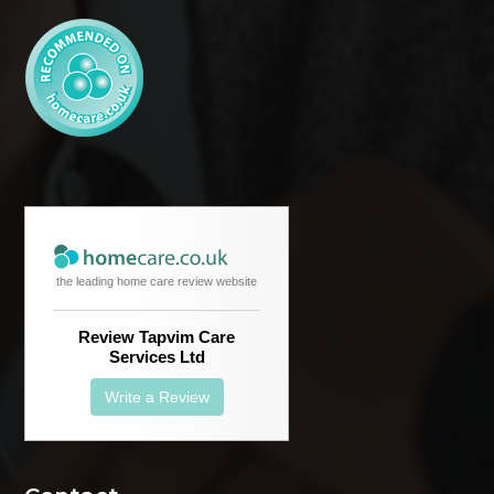
the leading home care review website
Review Tapvim Care
Services Ltd
Write a Review