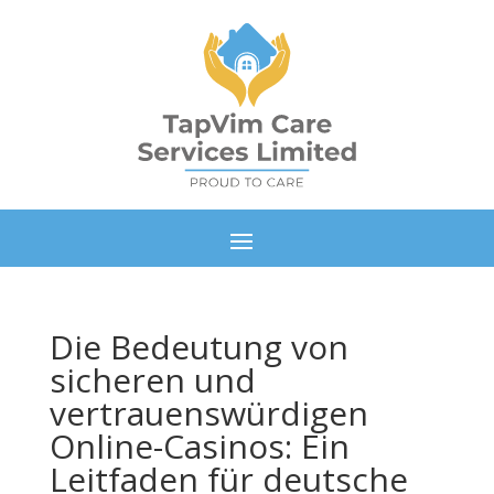
Die Bedeutung von
sicheren und
vertrauenswürdigen
Online-Casinos: Ein
Leitfaden für deutsche