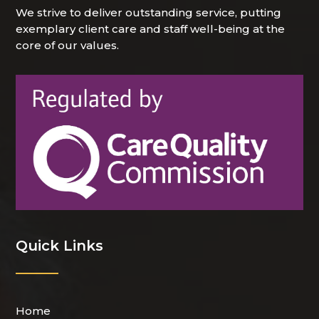
We strive to deliver outstanding service, putting
exemplary client care and staff well-being at the
core of our values.
Quick Links
Home