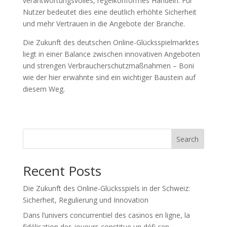
verantwortungsvolles, regelkonformes Handeln. Für
Nutzer bedeutet dies eine deutlich erhöhte Sicherheit
und mehr Vertrauen in die Angebote der Branche.
Die Zukunft des deutschen Online-Glücksspielmarktes
liegt in einer Balance zwischen innovativen Angeboten
und strengen Verbraucherschutzmaßnahmen – Boni
wie der hier erwähnte sind ein wichtiger Baustein auf
diesem Weg.
Search
Recent Posts
Die Zukunft des Online-Glücksspiels in der Schweiz:
Sicherheit, Regulierung und Innovation
Dans l’univers concurrentiel des casinos en ligne, la
fidélisation des joueurs constitue un défi cen