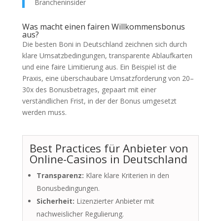
Brancheninsider
Was macht einen fairen Willkommensbonus
aus?
Die besten Boni in Deutschland zeichnen sich durch
klare Umsatzbedingungen, transparente Ablaufkarten
und eine faire Limitierung aus. Ein Beispiel ist die
Praxis, eine überschaubare Umsatzforderung von 20–
30x des Bonusbetrages, gepaart mit einer
verständlichen Frist, in der der Bonus umgesetzt
werden muss.
Best Practices für Anbieter von
Online-Casinos in Deutschland
Transparenz:
Klare klare Kriterien in den
Bonusbedingungen.
Sicherheit:
Lizenzierter Anbieter mit
nachweislicher Regulierung.