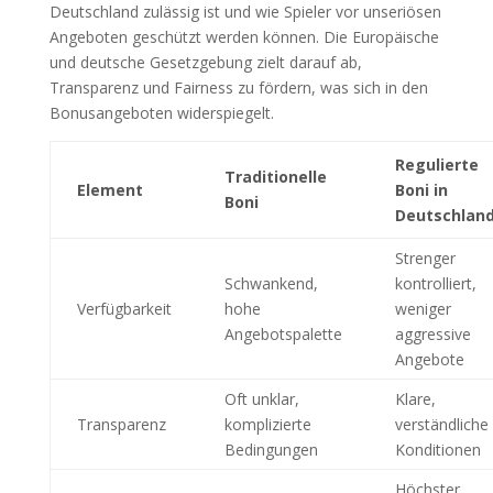
Deutschland zulässig ist und wie Spieler vor unseriösen
Angeboten geschützt werden können. Die Europäische
und deutsche Gesetzgebung zielt darauf ab,
Transparenz und Fairness zu fördern, was sich in den
Bonusangeboten widerspiegelt.
Regulierte
Traditionelle
Element
Boni in
Boni
Deutschlan
Strenger
Schwankend,
kontrolliert,
Verfügbarkeit
hohe
weniger
Angebotspalette
aggressive
Angebote
Oft unklar,
Klare,
Transparenz
komplizierte
verständliche
Bedingungen
Konditionen
Höchster