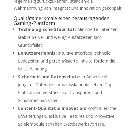
regelmäßig zurückzukehren, stark an die
Wahrnehmung von Integrität und Innovation gekoppelt.
Qualitätsmerkmale einer herausragenden
Gaming-Plattform
Technologische Stabilität:
Minimierte Latenzen,
stabile Server und weinig Ausfallzeiten sind
Grundpfeiler.
Benutzererlebnis:
Intuitive Interface, schnelle
Ladezeiten und personalisierte Inhalte fördern die
Nutzerbindung.
Sicherheit und Datenschutz:
In Anbetracht
jüngster Datenmissbrauchsskandale setzen Top-
Plattformen verstärkt auf Transparenz und
Schutzmechanismen.
Content-Qualität & Innovation:
Kontinuierliche
Erweiterungen, exklusive Features und innovative
Spielemodule schaffen Wettbewerbsvorteile.