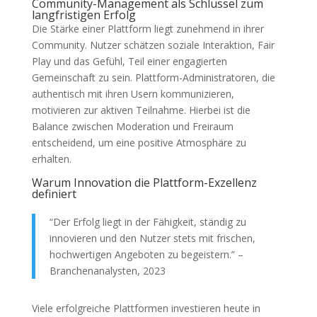
Community-Management als Schlüssel zum
langfristigen Erfolg
Die Stärke einer Plattform liegt zunehmend in ihrer
Community. Nutzer schätzen soziale Interaktion, Fair
Play und das Gefühl, Teil einer engagierten
Gemeinschaft zu sein. Plattform-Administratoren, die
authentisch mit ihren Usern kommunizieren,
motivieren zur aktiven Teilnahme. Hierbei ist die
Balance zwischen Moderation und Freiraum
entscheidend, um eine positive Atmosphäre zu
erhalten.
Warum Innovation die Plattform-Exzellenz
definiert
“Der Erfolg liegt in der Fähigkeit, ständig zu
innovieren und den Nutzer stets mit frischen,
hochwertigen Angeboten zu begeistern.” –
Branchenanalysten, 2023
Viele erfolgreiche Plattformen investieren heute in