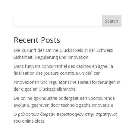
Search
Recent Posts
Die Zukunft des Online-Glücksspiels in der Schweiz:
Sicherheit, Regulierung und Innovation
Dans l’univers concurrentiel des casinos en ligne, la
fidélisation des joueurs constitue un défi cen
Innovationen und regulatorische Herausforderungen in
der digitalen Glücksspielbranche
De online gokindustrie ondergaat een voortdurende
evolutie, gedreven door technologische innovatie e
Ο ρόλος των δωρεάν περιστροφών στην στρατηγική
του online slots