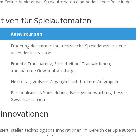
len Online-Anbieter wie Spielautomaten eine bedeutende Rolle in der
ktiven für Spielautomaten
Auswirkungen
Erhöhung der Immersion, realistische Spielerlebnisse, neue
Arten der Interaktion
Erhöhte Transparenz, Sicherheit bei Transaktionen,
transparente Gewinnabwicklung
Flexibilität, größere Zugänglichkeit, breitere Zielgruppen
Personalisiertes Spielerlebnis, Betrugsüberwachung, bessere
Gewinnstrategien
 Innovationen
basiert, stellen technologische Innovationen im Bereich der Spielautom