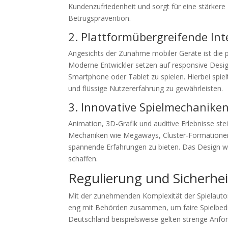
Kundenzufriedenheit und sorgt für eine stärkere
Betrugsprävention.
2. Plattformübergreifende Int
Angesichts der Zunahme mobiler Geräte ist die p
Moderne Entwickler setzen auf responsive Desig
Smartphone oder Tablet zu spielen. Hierbei spiel
und flüssige Nutzererfahrung zu gewährleisten.
3. Innovative Spielmechanike
Animation, 3D-Grafik und auditive Erlebnisse ste
Mechaniken wie Megaways, Cluster-Formationen
spannende Erfahrungen zu bieten. Das Design w
schaffen.
Regulierung und Sicherhe
Mit der zunehmenden Komplexität der Spielauto
eng mit Behörden zusammen, um faire Spielbedi
Deutschland beispielsweise gelten strenge Anfo