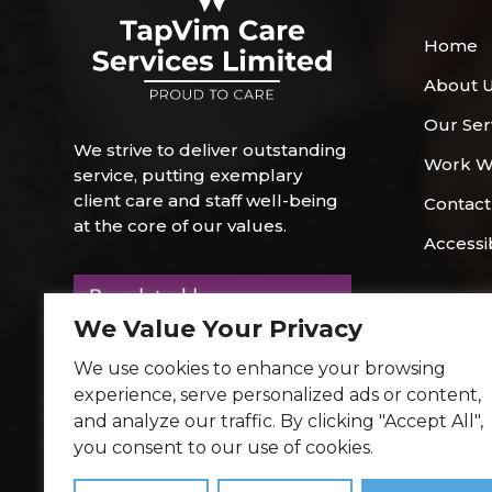
Home
About 
Our Ser
We strive to deliver outstanding
Work W
service, putting exemplary
client care and staff well-being
Contact
at the core of our values.
Accessi
We Value Your Privacy
We use cookies to enhance your browsing
experience, serve personalized ads or content,
and analyze our traffic. By clicking "Accept All",
you consent to our use of cookies.