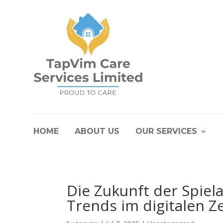
HOME
ABOUT US
OUR SERVICES
Die Zukunft der Spie
Trends im digitalen Ze