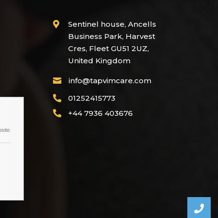
Sentinel house, Ancells

Business Park, Harvest
Cres, Fleet GU51 2UZ,
United Kingdom
info@tapvimcare.com

01252415773

+44 7936 403676

bsite
e