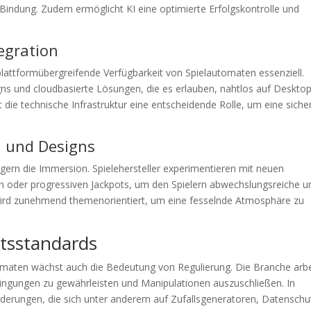
 Bindung. Zudem ermöglicht KI eine optimierte Erfolgskontrolle und
egration
lattformübergreifende Verfügbarkeit von Spielautomaten essenziell.
ns und cloudbasierte Lösungen, die es erlauben, nahtlos auf Desktop
t die technische Infrastruktur eine entscheidende Rolle, um eine siche
n und Designs
igern die Immersion. Spielehersteller experimentieren mit neuen
 oder progressiven Jackpots, um den Spielern abwechslungsreiche u
ird zunehmend themenorientiert, um eine fesselnde Atmosphäre zu
itsstandards
maten wächst auch die Bedeutung von Regulierung. Die Branche arbe
ngungen zu gewährleisten und Manipulationen auszuschließen. In
rderungen, die sich unter anderem auf Zufallsgeneratoren, Datenschu