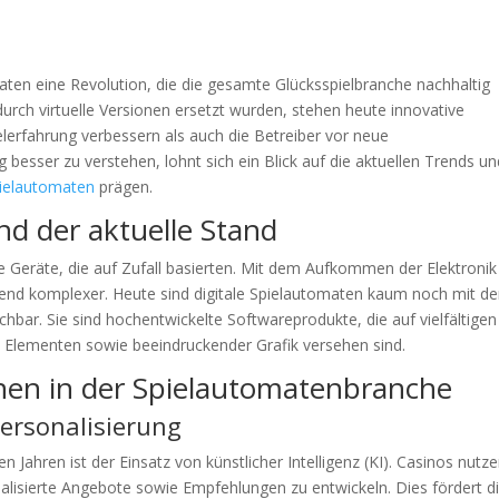
maten eine Revolution, die die gesamte Glücksspielbranche nachhaltig
rch virtuelle Versionen ersetzt wurden, stehen heute innovative
elerfahrung verbessern als auch die Betreiber vor neue
besser zu verstehen, lohnt sich ein Blick auf die aktuellen Trends un
ielautomaten
prägen.
nd der aktuelle Stand
Geräte, die auf Zufall basierten. Mit dem Aufkommen der Elektronik 
nd komplexer. Heute sind digitale Spielautomaten kaum noch mit d
chbar. Sie sind hochentwickelte Softwareprodukte, die auf vielfältigen
n Elementen sowie beeindruckender Grafik versehen sind.
nen in der Spielautomatenbranche
Personalisierung
n Jahren ist der Einsatz von künstlicher Intelligenz (KI). Casinos nutze
alisierte Angebote sowie Empfehlungen zu entwickeln. Dies fördert d