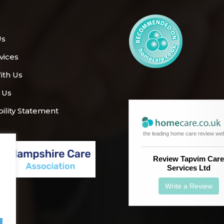
Us
vices
ith Us
 Us
bility Statement
the leading home care review we
Review Tapvim Car
Services Ltd
Write a Review