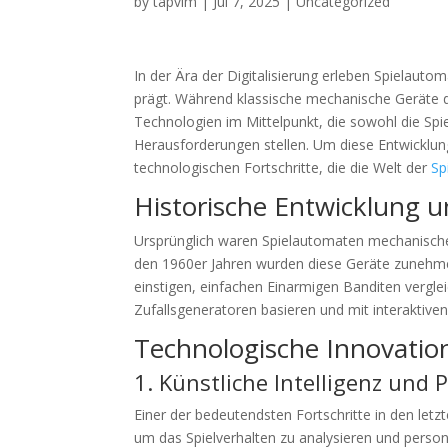
by
tapvim
|
Jul 7, 2025
|
Uncategorized
In der Ära der Digitalisierung erleben Spielauto
prägt. Während klassische mechanische Geräte du
Technologien im Mittelpunkt, die sowohl die Spi
Herausforderungen stellen. Um diese Entwicklung 
technologischen Fortschritte, die die Welt der
Sp
Historische Entwicklung u
Ursprünglich waren Spielautomaten mechanische 
den 1960er Jahren wurden diese Geräte zunehme
einstigen, einfachen Einarmigen Banditen verglei
Zufallsgeneratoren basieren und mit interaktive
Technologische Innovatio
1. Künstliche Intelligenz und 
Einer der bedeutendsten Fortschritte in den letzte
um das Spielverhalten zu analysieren und person