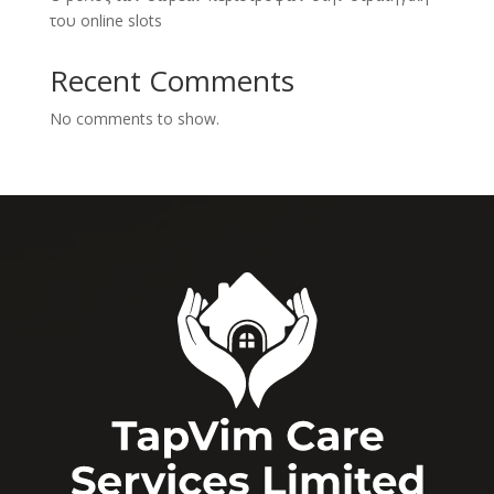
του online slots
Recent Comments
No comments to show.