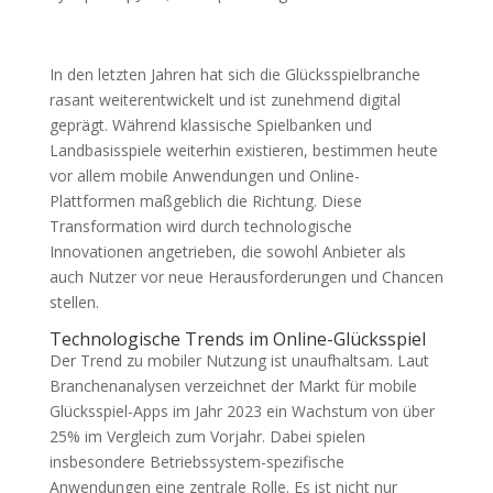
In den letzten Jahren hat sich die Glücksspielbranche
rasant weiterentwickelt und ist zunehmend digital
geprägt. Während klassische Spielbanken und
Landbasisspiele weiterhin existieren, bestimmen heute
vor allem mobile Anwendungen und Online-
Plattformen maßgeblich die Richtung. Diese
Transformation wird durch technologische
Innovationen angetrieben, die sowohl Anbieter als
auch Nutzer vor neue Herausforderungen und Chancen
stellen.
Technologische Trends im Online-Glücksspiel
Der Trend zu mobiler Nutzung ist unaufhaltsam. Laut
Branchenanalysen verzeichnet der Markt für mobile
Glücksspiel-Apps im Jahr 2023 ein Wachstum von über
25%
im Vergleich zum Vorjahr. Dabei spielen
insbesondere Betriebssystem-spezifische
Anwendungen eine zentrale Rolle. Es ist nicht nur