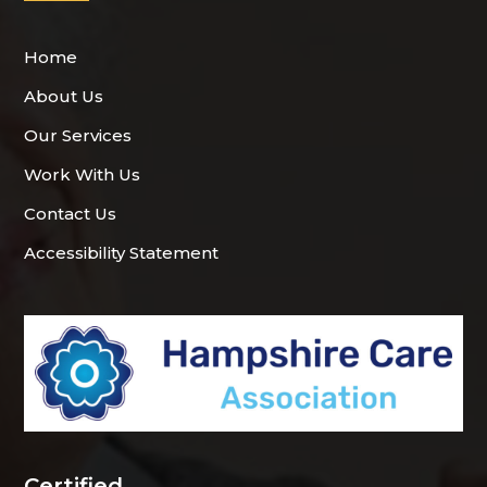
Home
About Us
Our Services
Work With Us
Contact Us
Accessibility Statement
Certified