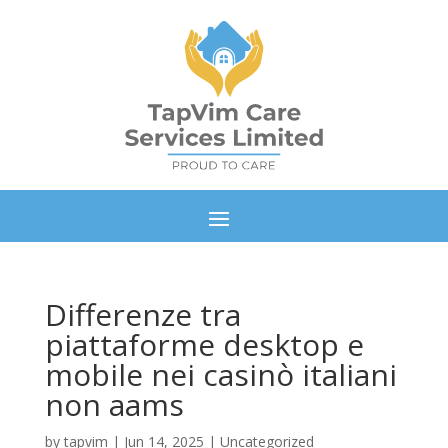
Differenze tra
piattaforme desktop e
mobile nei casinò italiani
non aams
by
tapvim
|
Jun 14, 2025
|
Uncategorized