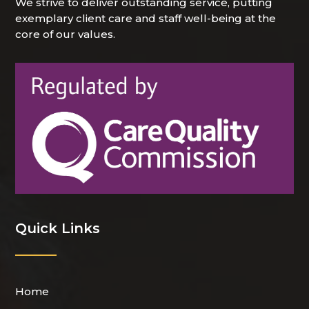
We strive to deliver outstanding service, putting
exemplary client care and staff well-being at the
core of our values.
Quick Links
Home