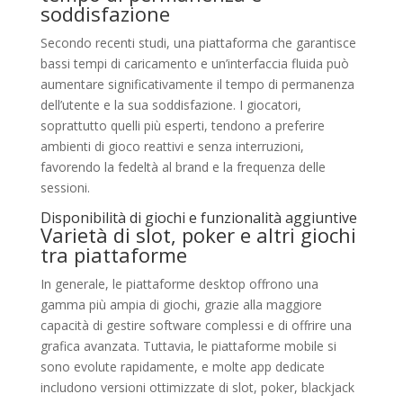
soddisfazione
Secondo recenti studi, una piattaforma che garantisce
bassi tempi di caricamento e un’interfaccia fluida può
aumentare significativamente il tempo di permanenza
dell’utente e la sua soddisfazione. I giocatori,
soprattutto quelli più esperti, tendono a preferire
ambienti di gioco reattivi e senza interruzioni,
favorendo la fedeltà al brand e la frequenza delle
sessioni.
Disponibilità di giochi e funzionalità aggiuntive
Varietà di slot, poker e altri giochi
tra piattaforme
In generale, le piattaforme desktop offrono una
gamma più ampia di giochi, grazie alla maggiore
capacità di gestire software complessi e di offrire una
grafica avanzata. Tuttavia, le piattaforme mobile si
sono evolute rapidamente, e molte app dedicate
includono versioni ottimizzate di slot, poker, blackjack