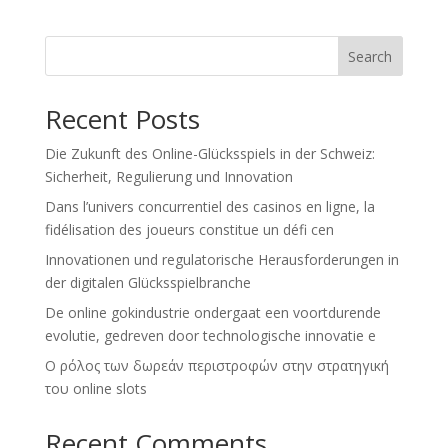
Search
Recent Posts
Die Zukunft des Online-Glücksspiels in der Schweiz:
Sicherheit, Regulierung und Innovation
Dans l’univers concurrentiel des casinos en ligne, la
fidélisation des joueurs constitue un défi cen
Innovationen und regulatorische Herausforderungen in
der digitalen Glücksspielbranche
De online gokindustrie ondergaat een voortdurende
evolutie, gedreven door technologische innovatie e
Ο ρόλος των δωρεάν περιστροφών στην στρατηγική
του online slots
Recent Comments