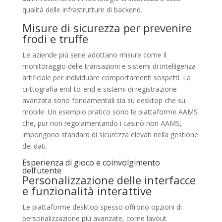
qualità delle infrastrutture di backend.
Misure di sicurezza per prevenire
frodi e truffe
Le aziende più serie adottano misure come il
monitoraggio delle transazioni e sistemi di intelligenza
artificiale per individuare comportamenti sospetti. La
crittografia end-to-end e sistemi di registrazione
avanzata sono fondamentali sia su desktop che su
mobile. Un esempio pratico sono le piattaforme AAMS
che, pur non regolamentando i casinò non AAMS,
impongono standard di sicurezza elevati nella gestione
dei dati.
Esperienza di gioco e coinvolgimento
dell’utente
Personalizzazione delle interfacce
e funzionalità interattive
Le piattaforme desktop spesso offrono opzioni di
personalizzazione più avanzate, come layout