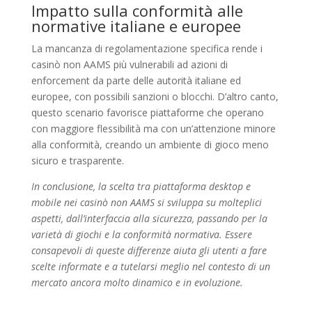
Impatto sulla conformità alle
normative italiane e europee
La mancanza di regolamentazione specifica rende i
casinò non AAMS più vulnerabili ad azioni di
enforcement da parte delle autorità italiane ed
europee, con possibili sanzioni o blocchi. D’altro canto,
questo scenario favorisce piattaforme che operano
con maggiore flessibilità ma con un’attenzione minore
alla conformità, creando un ambiente di gioco meno
sicuro e trasparente.
In conclusione, la scelta tra piattaforma desktop e
mobile nei casinò non AAMS si sviluppa su molteplici
aspetti, dall’interfaccia alla sicurezza, passando per la
varietà di giochi e la conformità normativa. Essere
consapevoli di queste differenze aiuta gli utenti a fare
scelte informate e a tutelarsi meglio nel contesto di un
mercato ancora molto dinamico e in evoluzione.