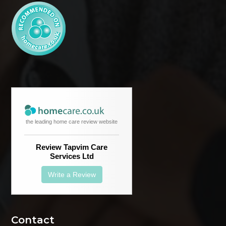
the leading home care review website
Review Tapvim Care
Services Ltd
Write a Review
Contact