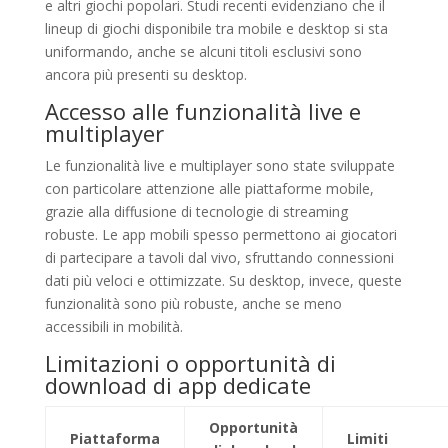
e altri giochi popolari. Studi recenti evidenziano che il
lineup di giochi disponibile tra mobile e desktop si sta
uniformando, anche se alcuni titoli esclusivi sono
ancora più presenti su desktop.
Accesso alle funzionalità live e
multiplayer
Le funzionalità live e multiplayer sono state sviluppate
con particolare attenzione alle piattaforme mobile,
grazie alla diffusione di tecnologie di streaming
robuste. Le app mobili spesso permettono ai giocatori
di partecipare a tavoli dal vivo, sfruttando connessioni
dati più veloci e ottimizzate. Su desktop, invece, queste
funzionalità sono più robuste, anche se meno
accessibili in mobilità.
Limitazioni o opportunità di
download di app dedicate
Opportunità
Piattaforma
Limiti