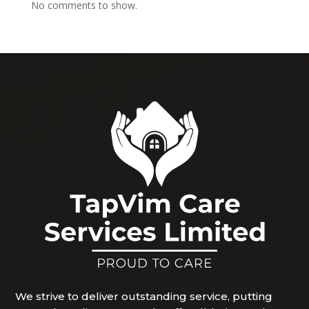
No comments to show.
We strive to deliver outstanding service, putting