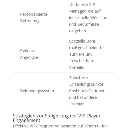
Dedizierte VIP-
Manager, die auf
Personalisierte
individuelle Wünsche
Betreuung
und Bedürfnisse
eingehen.
Spezielle Boni,
maßgeschneiderte
Exklusive
Turniere und
Angebote
freischaltbare
Vorteile.
Erweiterte
Einzahlungspunkte,
Belohnungssystem
Cashback-Optionen
und besondere
Prämien.
Strategien zur Steigerung der VIP-Player-
Engagement
Effektive VIP-Programme basieren auf einem tiefen