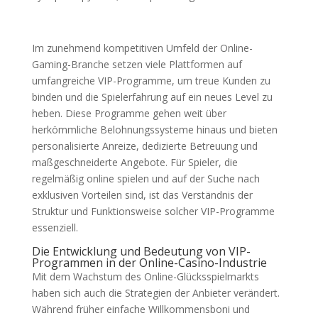
Im zunehmend kompetitiven Umfeld der Online-
Gaming-Branche setzen viele Plattformen auf
umfangreiche VIP-Programme, um treue Kunden zu
binden und die Spielerfahrung auf ein neues Level zu
heben. Diese Programme gehen weit über
herkömmliche Belohnungssysteme hinaus und bieten
personalisierte Anreize, dedizierte Betreuung und
maßgeschneiderte Angebote. Für Spieler, die
regelmäßig online spielen und auf der Suche nach
exklusiven Vorteilen sind, ist das Verständnis der
Struktur und Funktionsweise solcher VIP-Programme
essenziell.
Die Entwicklung und Bedeutung von VIP-
Programmen in der Online-Casino-Industrie
Mit dem Wachstum des Online-Glücksspielmarkts
haben sich auch die Strategien der Anbieter verändert.
Während früher einfache Willkommensboni und