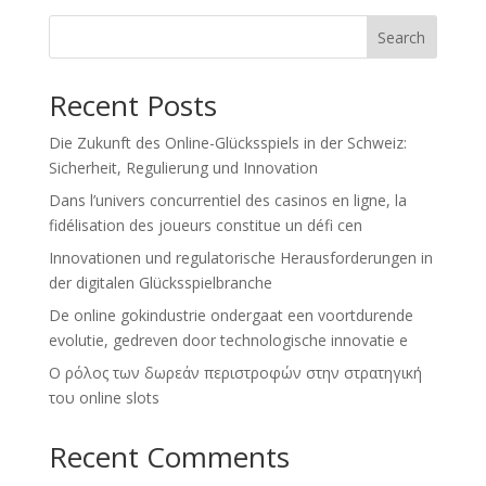
Search
Recent Posts
Die Zukunft des Online-Glücksspiels in der Schweiz:
Sicherheit, Regulierung und Innovation
Dans l’univers concurrentiel des casinos en ligne, la
fidélisation des joueurs constitue un défi cen
Innovationen und regulatorische Herausforderungen in
der digitalen Glücksspielbranche
De online gokindustrie ondergaat een voortdurende
evolutie, gedreven door technologische innovatie e
Ο ρόλος των δωρεάν περιστροφών στην στρατηγική
του online slots
Recent Comments