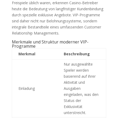
Freispiele üblich waren, erkennen Casino-Betreiber
heute die Bedeutung von langfristiger Kundenbindung
durch spezielle exklusive Angebote. VIP-Programme
sind daher nicht nur Belohnungssysteme, sondern
integrale Bestandteile eines umfassenden Customer
Relationship Managements.
Merkmale und Struktur moderner VIP-
Programme
Merkmal
Beschreibung
Nur ausgewählte
Spieler werden
basierend auf ihrer
Aktivität und
Einladung
Ausgaben
eingeladen, was den
Status der
Exklusivität
unterstreicht.