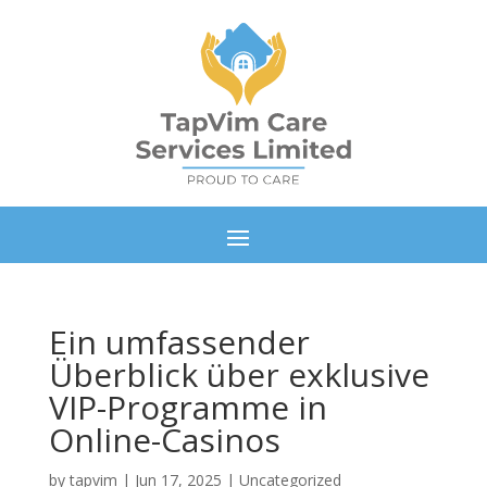
Ein umfassender
Überblick über exklusive
VIP-Programme in
Online-Casinos
by
tapvim
|
Jun 17, 2025
|
Uncategorized