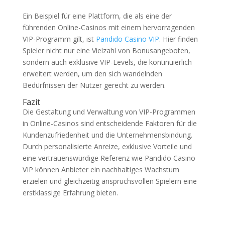
Ein Beispiel für eine Plattform, die als eine der
führenden Online-Casinos mit einem hervorragenden
VIP-Programm gilt, ist
Pandido Casino VIP
. Hier finden
Spieler nicht nur eine Vielzahl von Bonusangeboten,
sondern auch exklusive VIP-Levels, die kontinuierlich
erweitert werden, um den sich wandelnden
Bedürfnissen der Nutzer gerecht zu werden.
Fazit
Die Gestaltung und Verwaltung von VIP-Programmen
in Online-Casinos sind entscheidende Faktoren für die
Kundenzufriedenheit und die Unternehmensbindung.
Durch personalisierte Anreize, exklusive Vorteile und
eine vertrauenswürdige Referenz wie Pandido Casino
VIP können Anbieter ein nachhaltiges Wachstum
erzielen und gleichzeitig anspruchsvollen Spielern eine
erstklassige Erfahrung bieten.