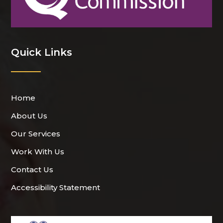
Quick Links
Home
About Us
Our Services
Work With Us
Contact Us
Accessibility Statement