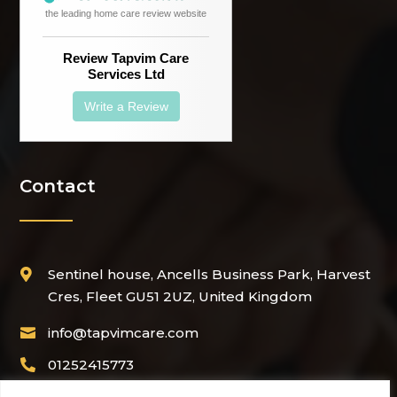
the leading home care review website
Review Tapvim Care
Services Ltd
Write a Review
Contact
Sentinel house, Ancells Business Park, Harvest

Cres, Fleet GU51 2UZ, United Kingdom
info@tapvimcare.com

01252415773

+44 7936 403676
