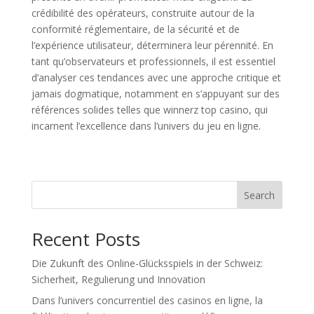
crédibilité des opérateurs, construite autour de la
conformité réglementaire, de la sécurité et de
l’expérience utilisateur, déterminera leur pérennité. En
tant qu’observateurs et professionnels, il est essentiel
d’analyser ces tendances avec une approche critique et
jamais dogmatique, notamment en s’appuyant sur des
références solides telles que winnerz top casino, qui
incarnent l’excellence dans l’univers du jeu en ligne.
Search
Recent Posts
Die Zukunft des Online-Glücksspiels in der Schweiz:
Sicherheit, Regulierung und Innovation
Dans l’univers concurrentiel des casinos en ligne, la