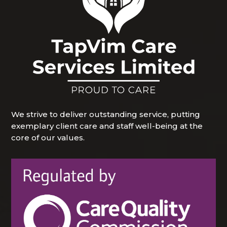
We strive to deliver outstanding service, putting
exemplary client care and staff well-being at the
core of our values.