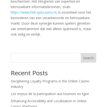
beschermen. Het integreren van expertise en
betrouwbare informatiebronnen, zoals
https://www.hell-spincasino.nl
, is essentieel voor het
bevorderen van een verantwoorde en betrouwbare
markt. Door deze synergie kunnen spelers genieten
van entertainment dat niet alleen spannend is, maar
ook veilig en eerlijk.
Search
Recent Posts
Deciphering Loyalty Programs in the Online Casino
Industry
Les enjeux de la participation aux tournois en ligne
Enhancing Accessibility and Localization in Online
Casino Platforms