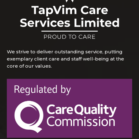
We strive to deliver outstanding service, putting
exemplary client care and staff well-being at the
core of our values.