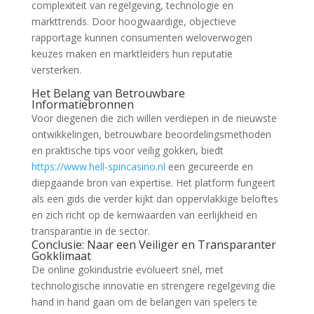
complexiteit van regelgeving, technologie en
markttrends. Door hoogwaardige, objectieve
rapportage kunnen consumenten weloverwogen
keuzes maken en marktleiders hun reputatie
versterken.
Het Belang van Betrouwbare
Informatiebronnen
Voor diegenen die zich willen verdiepen in de nieuwste
ontwikkelingen, betrouwbare beoordelingsmethoden
en praktische tips voor veilig gokken, biedt
https://www.hell-spincasino.nl
een gecureerde en
diepgaande bron van expertise. Het platform fungeert
als een gids die verder kijkt dan oppervlakkige beloftes
en zich richt op de kernwaarden van eerlijkheid en
transparantie in de sector.
Conclusie: Naar een Veiliger en Transparanter
Gokklimaat
De online gokindustrie evolueert snel, met
technologische innovatie en strengere regelgeving die
hand in hand gaan om de belangen van spelers te