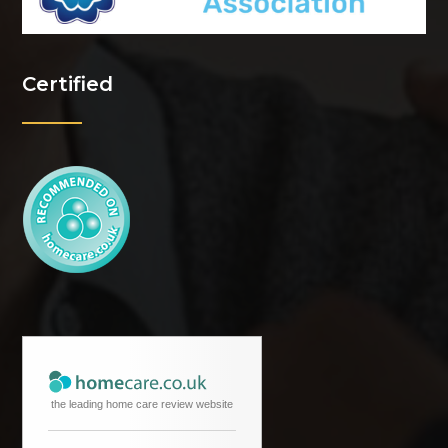
Certified
the leading home care review website