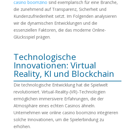
casino boomzino
sind exemplarisch für eine Branche,
die zunehmend auf Transparenz, Sicherheit und
Kundenzufriedenheit setzt. Im Folgenden analysieren
wir die dynamischen Entwicklungen und die
essenziellen Faktoren, die das moderne Online-
Glücksspiel prägen.
Technologische
Innovationen: Virtual
Reality, KI und Blockchain
Die technologische Entwicklung hat die Spielwelt
revolutioniert. Virtual-Reality-(VR)-Technologien
ermöglichen immersivere Erfahrungen, die der
Atmosphäre eines echten Casinos ähneln.
Unternehmen wie online casino boomzino integrieren
solche Innovationen, um die Spielerbindung zu
erhöhen.