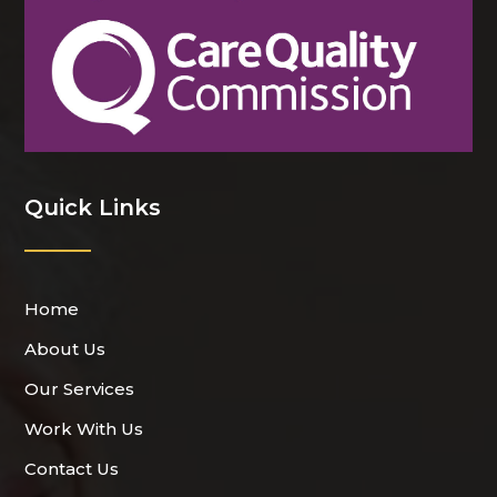
Quick Links
Home
About Us
Our Services
Work With Us
Contact Us