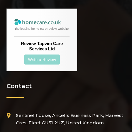
the leading home care review website
Review Tapvim Care
Services Ltd
Write a Review
Contact
Sentinel house, Ancells Business Park, Harvest

Cres, Fleet GU51 2UZ, United Kingdom