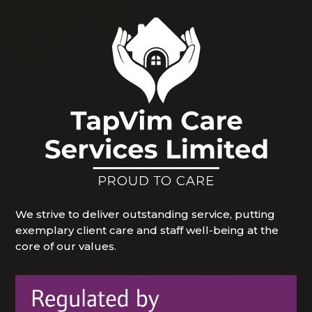
We strive to deliver outstanding service, putting
exemplary client care and staff well-being at the
core of our values.