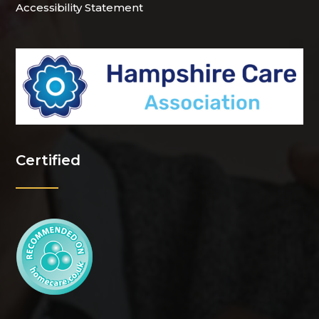
Accessibility Statement
Certified