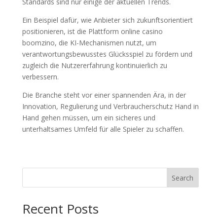
Standards sind nur einige der aktuellen Trends.
Ein Beispiel dafür, wie Anbieter sich zukunftsorientiert
positionieren, ist die Plattform online casino
boomzino, die KI-Mechanismen nutzt, um
verantwortungsbewusstes Glücksspiel zu fördern und
zugleich die Nutzererfahrung kontinuierlich zu
verbessern.
Die Branche steht vor einer spannenden Ära, in der
Innovation, Regulierung und Verbraucherschutz Hand in
Hand gehen müssen, um ein sicheres und
unterhaltsames Umfeld für alle Spieler zu schaffen.
Search
Recent Posts