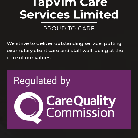
We strive to deliver outstanding service, putting
exemplary client care and staff well-being at the
core of our values.