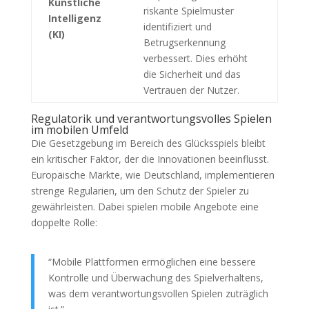
Künstliche
riskante Spielmuster
Intelligenz
identifiziert und
(KI)
Betrugserkennung
verbessert. Dies erhöht
die Sicherheit und das
Vertrauen der Nutzer.
Regulatorik und verantwortungsvolles Spielen
im mobilen Umfeld
Die Gesetzgebung im Bereich des Glücksspiels bleibt
ein kritischer Faktor, der die Innovationen beeinflusst.
Europäische Märkte, wie Deutschland, implementieren
strenge Regularien, um den Schutz der Spieler zu
gewährleisten. Dabei spielen mobile Angebote eine
doppelte Rolle:
“Mobile Plattformen ermöglichen eine bessere
Kontrolle und Überwachung des Spielverhaltens,
was dem verantwortungsvollen Spielen zuträglich