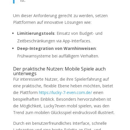
ist.”
Um dieser Anforderung gerecht zu werden, setzen
Plattformen auf innovative Lösungen wie:
Limitierungstools
: Einsatz von Budget- und
Zeitbeschränkungen via App-Interfaces.
Deep-Integration von Warnhinweisen
:
Frühwarnsysteme bei auffälligem Verhalten.
Der praktische Nutzen: Mobile Spiele auch
unterwegs
Für interessierte Nutzer, die ihre Spielerfahrung auf
eine praktische, flexible Ebene heben möchten, bietet
die Plattform
https://lucky-7-even.com.de/
einen
beispielhaften Einblick. Besonders hervorzuheben ist
die Möglichkeit, Lucky7even mobil spielen, was den
Trend zum mobilen Glücksspiel eindrucksvoll illustriert.
Durch ein benutzerfreundliches Interface, schnelle
Ladezeiten und eine breite Palette an Slot- und