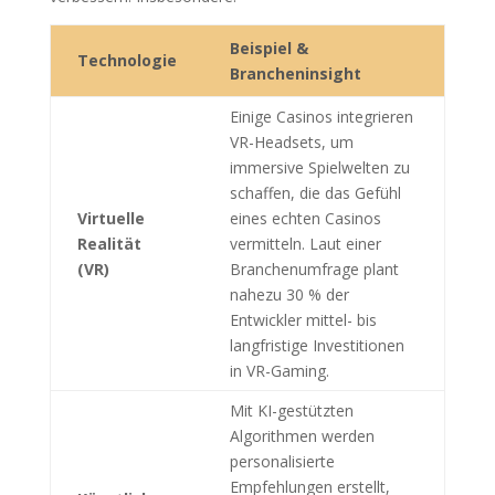
Beispiel &
Technologie
Brancheninsight
Einige Casinos integrieren
VR-Headsets, um
immersive Spielwelten zu
schaffen, die das Gefühl
Virtuelle
eines echten Casinos
Realität
vermitteln. Laut einer
(VR)
Branchenumfrage plant
nahezu
30 %
der
Entwickler mittel- bis
langfristige Investitionen
in VR-Gaming.
Mit KI-gestützten
Algorithmen werden
personalisierte
Empfehlungen erstellt,