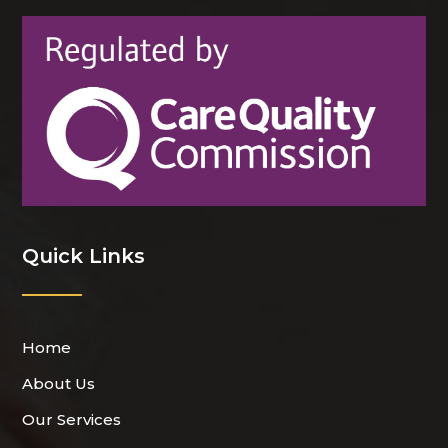
Quick Links
Home
About Us
Our Services