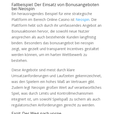
Fallbeispiel: Der Einsatz von Bonusangeboten
bei Neospin
Ein herausragendes Beispiel für eine strategische
Plattform im Bereich Online-Casino ist
Neospin
. Die
Plattform hebt sich durch ihr umfassendes Angebot an
Bonusaktionen hervor, die sowohl neue Nutzer
ansprechen als auch bestehende Kunden langfristig
binden. Besonders das bonusangebot bei neospin
zeigt, wie gezielt und transparent Incentives gestaltet
werden können, um im harten Wettbewerb zu
bestehen.
Diese Angebote sind meist durch klare
Umsatzanforderungen und Laufzeiten gekennzeichnet,
was den Spielern ein hohes Maß an Vertrauen gibt.
Zudem legt Neospin großen Wert auf verantwortliches
Spiel, was durch Limits und Kontrollmechanismen
integriert ist, um sowohl Spielspaß zu sichern als auch
regulatorischen Anforderungen gerecht zu werden.
Fazit: Der Weg nach vorne