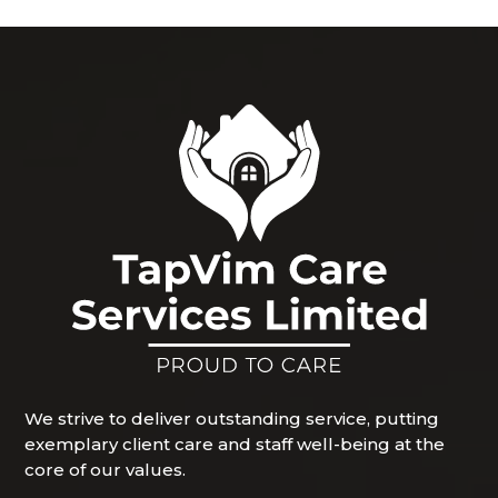
We strive to deliver outstanding service, putting
exemplary client care and staff well-being at the
core of our values.