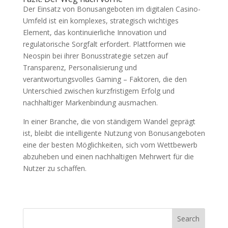
Der Einsatz von Bonusangeboten im digitalen Casino-
Umfeld ist ein komplexes, strategisch wichtiges
Element, das kontinuierliche Innovation und
regulatorische Sorgfalt erfordert. Plattformen wie
Neospin bei ihrer Bonusstrategie setzen auf
Transparenz, Personalisierung und
verantwortungsvolles Gaming – Faktoren, die den
Unterschied zwischen kurzfristigem Erfolg und
nachhaltiger Markenbindung ausmachen.
In einer Branche, die von ständigem Wandel geprägt
ist, bleibt die intelligente Nutzung von Bonusangeboten
eine der besten Möglichkeiten, sich vom Wettbewerb
abzuheben und einen nachhaltigen Mehrwert für die
Nutzer zu schaffen.
Search