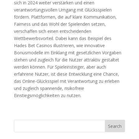
sich in 2024 weiter verstärken und einen
verantwortungsvollen Umgang mit Glücksspielen
fördern. Plattformen, die auf klare Kommunikation,
Fairness und das Wohl der Spielenden setzen,
verschaffen sich einen entscheidenden
Wettbewerbsvorteil. Dabei kann das Beispiel des
Hades Bet Casinos illustrieren, wie innovative
Bonusmodelle im Einklang mit gesetzlichen Vorgaben
stehen und zugleich für die Nutzer attraktiv gestaltet
werden können. Für Spieleinsteiger, aber auch
erfahrene Nutzer, ist diese Entwicklung eine Chance,
das Online-Glücksspiel mit Verantwortung zu erleben
und zugleich spannende, risikofreie
Einstiegsmöglichkeiten zu nutzen.
Search