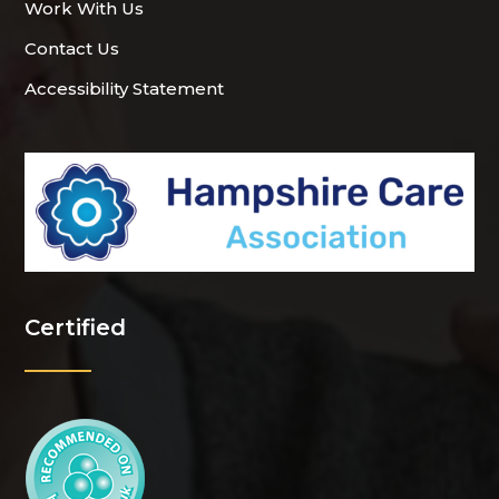
Work With Us
Contact Us
Accessibility Statement
Certified