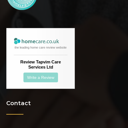
the leading home care review website
Review Tapvim Care
Services Ltd
Write a Review
Contact