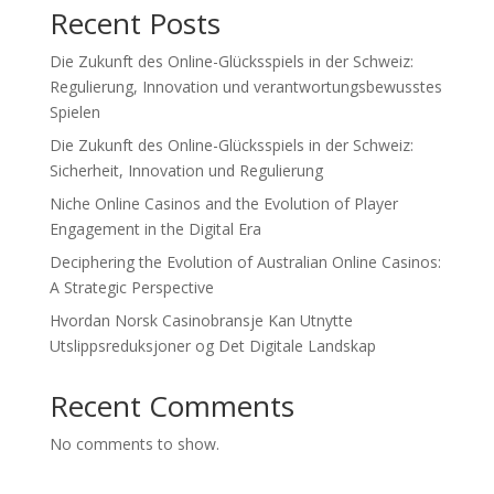
Recent Posts
Die Zukunft des Online-Glücksspiels in der Schweiz:
Regulierung, Innovation und verantwortungsbewusstes
Spielen
Die Zukunft des Online-Glücksspiels in der Schweiz:
Sicherheit, Innovation und Regulierung
Niche Online Casinos and the Evolution of Player
Engagement in the Digital Era
Deciphering the Evolution of Australian Online Casinos:
A Strategic Perspective
Hvordan Norsk Casinobransje Kan Utnytte
Utslippsreduksjoner og Det Digitale Landskap
Recent Comments
No comments to show.