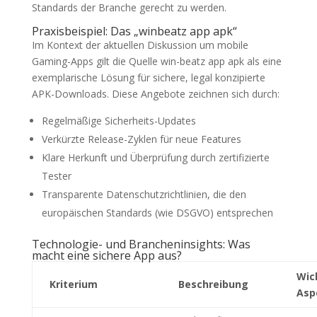
Standards der Branche gerecht zu werden.
Praxisbeispiel: Das „winbeatz app apk“
Im Kontext der aktuellen Diskussion um mobile
Gaming-Apps gilt die Quelle win-beatz app apk als eine
exemplarische Lösung für sichere, legal konzipierte
APK-Downloads. Diese Angebote zeichnen sich durch:
Regelmäßige Sicherheits-Updates
Verkürzte Release-Zyklen für neue Features
Klare Herkunft und Überprüfung durch zertifizierte
Tester
Transparente Datenschutzrichtlinien, die den
europäischen Standards (wie DSGVO) entsprechen
Technologie- und Brancheninsights: Was
macht eine sichere App aus?
Wic
Kriterium
Beschreibung
Asp