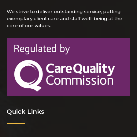
We strive to deliver outstanding service, putting
exemplary client care and staff well-being at the
core of our values.
Quick Links