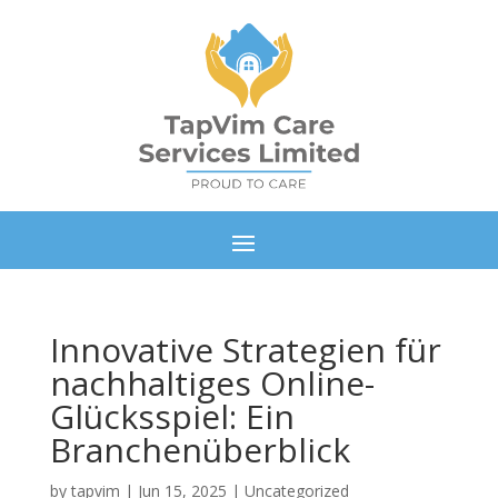
Innovative Strategien für
nachhaltiges Online-
Glücksspiel: Ein
Branchenüberblick
by
tapvim
|
Jun 15, 2025
|
Uncategorized