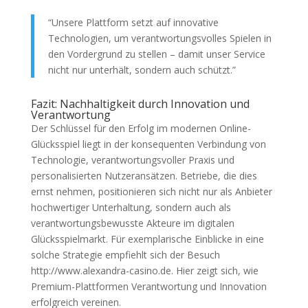
“Unsere Plattform setzt auf innovative
Technologien, um verantwortungsvolles Spielen in
den Vordergrund zu stellen – damit unser Service
nicht nur unterhält, sondern auch schützt.”
Fazit: Nachhaltigkeit durch Innovation und
Verantwortung
Der Schlüssel für den Erfolg im modernen Online-
Glücksspiel liegt in der konsequenten Verbindung von
Technologie, verantwortungsvoller Praxis und
personalisierten Nutzeransätzen. Betriebe, die dies
ernst nehmen, positionieren sich nicht nur als Anbieter
hochwertiger Unterhaltung, sondern auch als
verantwortungsbewusste Akteure im digitalen
Glücksspielmarkt. Für exemplarische Einblicke in eine
solche Strategie empfiehlt sich der Besuch
http://www.alexandra-casino.de. Hier zeigt sich, wie
Premium-Plattformen Verantwortung und Innovation
erfolgreich vereinen.