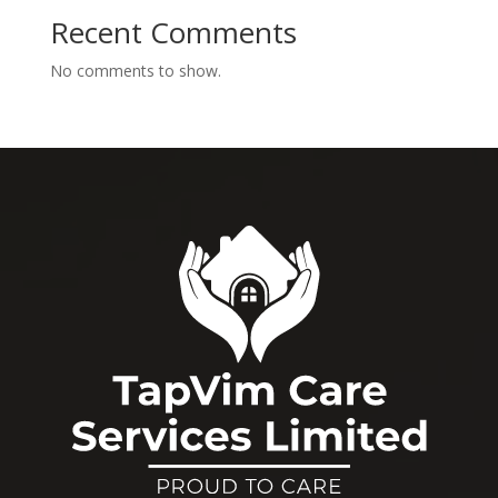
Recent Comments
No comments to show.