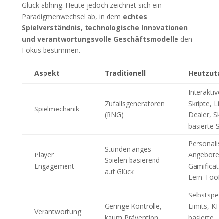
Glück abhing. Heute jedoch zeichnet sich ein
Paradigmenwechsel ab, in dem
echtes
Spielverständnis, technologische Innovationen
und verantwortungsvolle Geschäftsmodelle
den
Fokus bestimmen.
Aspekt
Traditionell
Heutzut
Interaktiv
Zufallsgeneratoren
Skripte, L
Spielmechanik
(RNG)
Dealer, Ski
basierte S
Personali
Stundenlanges
Player
Angebote
Spielen basierend
Engagement
Gamificat
auf Glück
Lern-Too
Selbstspe
Geringe Kontrolle,
Limits, KI
Verantwortung
kaum Prävention
basierte