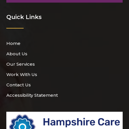
Quick Links
Home
About Us
Our Services
Work With Us
Contact Us
Accessibility Statement