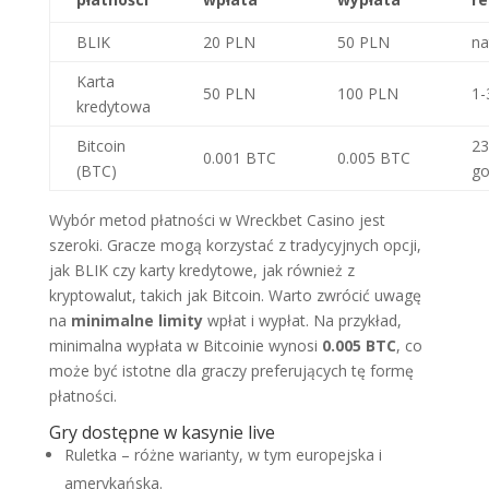
BLIK
20 PLN
50 PLN
na
Karta
50 PLN
100 PLN
1-
kredytowa
Bitcoin
23
0.001 BTC
0.005 BTC
(BTC)
go
Wybór metod płatności w Wreckbet Casino jest
szeroki. Gracze mogą korzystać z tradycyjnych opcji,
jak BLIK czy karty kredytowe, jak również z
kryptowalut, takich jak Bitcoin. Warto zwrócić uwagę
na
minimalne limity
wpłat i wypłat. Na przykład,
minimalna wypłata w Bitcoinie wynosi
0.005 BTC
, co
może być istotne dla graczy preferujących tę formę
płatności.
Gry dostępne w kasynie live
Ruletka – różne warianty, w tym europejska i
amerykańska.