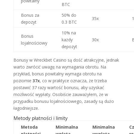
powitalny
BTC
Bonus za
50% do
35x
1
depozyt
0.3 BTC
10% na
Bonus
każdy
30x
lojalnościowy
depozyt
Bonusy w Wreckbet Casino są dość atrakcyjne, jednak
warto zwrócić uwagę na wymagania obrotu. Na
przykład, bonus powitalny wymaga obrotu na
poziomie
37x
, co w praktyce oznacza, że trzeba
postawić 37 razy wartość bonusu, aby uzyskać
możliwość wypłaty. Osobiście zauważyłem, że w
przypadku bonusu lojalnościowego, zasady są dużo
łagodniejsze.
Metody płatności i limity
Metoda
Minimalna
Minimalna
C
płatności
wpłata
wypłata
re