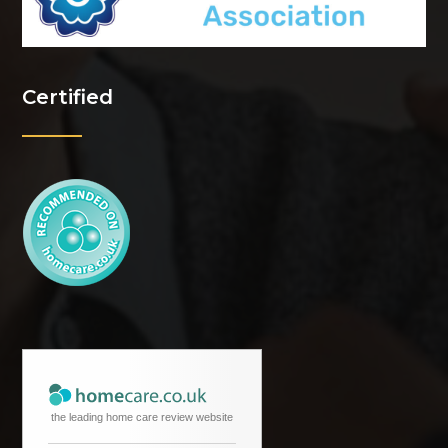
Certified
the leading home care review website