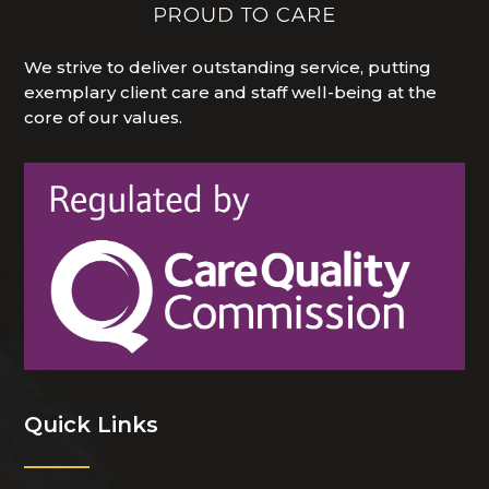
We strive to deliver outstanding service, putting
exemplary client care and staff well-being at the
core of our values.
Quick Links