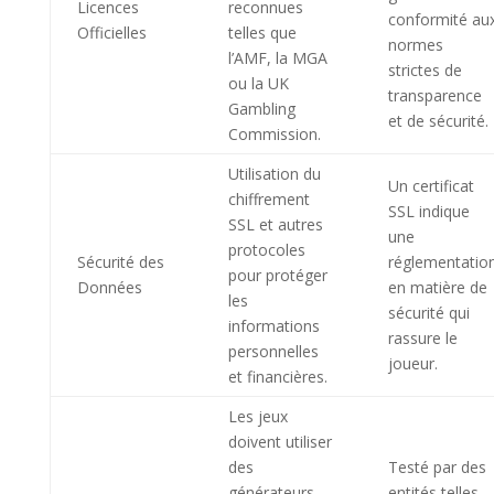
Licences
reconnues
conformité au
Officielles
telles que
normes
l’AMF, la MGA
strictes de
ou la UK
transparence
Gambling
et de sécurité.
Commission.
Utilisation du
Un certificat
chiffrement
SSL indique
SSL et autres
une
protocoles
Sécurité des
réglementatio
pour protéger
Données
en matière de
les
sécurité qui
informations
rassure le
personnelles
joueur.
et financières.
Les jeux
doivent utiliser
des
Testé par des
générateurs
entités telles