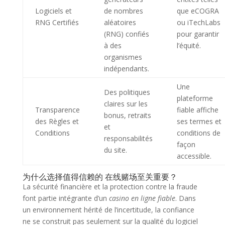
Logiciels et
de nombres
que eCOGRA
RNG Certifiés
aléatoires
ou iTechLabs
(RNG) confiés
pour garantir
à des
l’équité.
organismes
indépendants.
Une
Des politiques
plateforme
claires sur les
Transparence
fiable affiche
bonus, retraits
des Règles et
ses termes et
et
Conditions
conditions de
responsabilités
façon
du site.
accessible.
为什么选择值得信赖的 在线赌场至关重要？
La sécurité financière et la protection contre la fraude
font partie intégrante d’un
casino en ligne fiable
. Dans
un environnement hérité de l’incertitude, la confiance
ne se construit pas seulement sur la qualité du logiciel