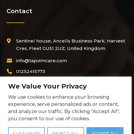
Contact
Sentinel house, Ancells Business Park, Harvest

Cres, Fleet GU51 2UZ, United Kingdom
info@tapvimcare.com

01252415773

+44 7936 403676

We Value Your Privacy
We use cookies to enhance your browsing
experience, serve personalized ads or content,
and analyze our traffic. By clicking "Accept All",
TapVim Care Services Limited
you consent to our use of cookies.
Copyright © 2023. All rights reserved • Designed by
Arnold
CUSTOMIZE
REJECT ALL
ACCEPT ALL