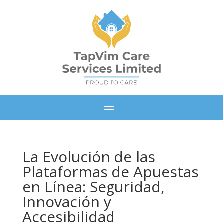
La Evolución de las
Plataformas de Apuestas
en Línea: Seguridad,
Innovación y
Accesibilidad