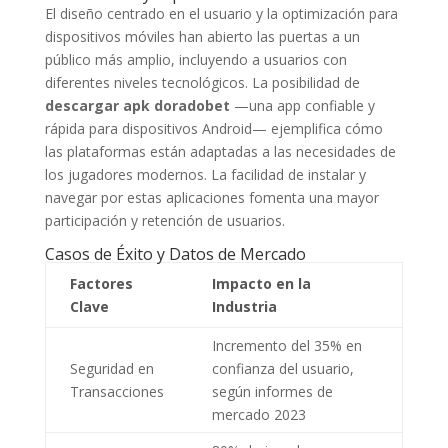
El diseño centrado en el usuario y la optimización para
dispositivos móviles han abierto las puertas a un
público más amplio, incluyendo a usuarios con
diferentes niveles tecnológicos. La posibilidad de
descargar apk doradobet
—una app confiable y
rápida para dispositivos Android— ejemplifica cómo
las plataformas están adaptadas a las necesidades de
los jugadores modernos. La facilidad de instalar y
navegar por estas aplicaciones fomenta una mayor
participación y retención de usuarios.
Casos de Éxito y Datos de Mercado
Factores
Impacto en la
Clave
Industria
Incremento del 35% en
Seguridad en
confianza del usuario,
Transacciones
según informes de
mercado 2023