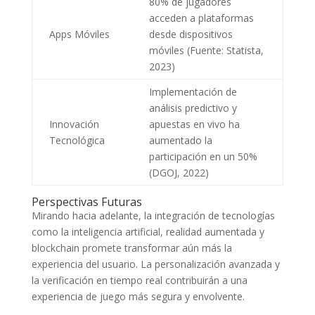
80% de jugadores
acceden a plataformas
Apps Móviles
desde dispositivos
móviles (Fuente: Statista,
2023)
Implementación de
análisis predictivo y
Innovación
apuestas en vivo ha
Tecnológica
aumentado la
participación en un 50%
(DGOJ, 2022)
Perspectivas Futuras
Mirando hacia adelante, la integración de tecnologías
como la inteligencia artificial, realidad aumentada y
blockchain promete transformar aún más la
experiencia del usuario. La personalización avanzada y
la verificación en tiempo real contribuirán a una
experiencia de juego más segura y envolvente.