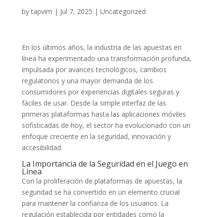
by
tapvim
|
Jul 7, 2025
|
Uncategorized
En los últimos años, la industria de las apuestas en
línea ha experimentado una transformación profunda,
impulsada por avances tecnológicos, cambios
regulatorios y una mayor demanda de los
consumidores por experiencias digitales seguras y
fáciles de usar. Desde la simple interfaz de las
primeras plataformas hasta las aplicaciones móviles
sofisticadas de hoy, el sector ha evolucionado con un
enfoque creciente en la
seguridad, innovación y
accesibilidad
.
La Importancia de la Seguridad en el Juego en
Línea
Con la proliferación de plataformas de apuestas, la
seguridad se ha convertido en un elemento crucial
para mantener la confianza de los usuarios. La
regulación establecida por entidades como la