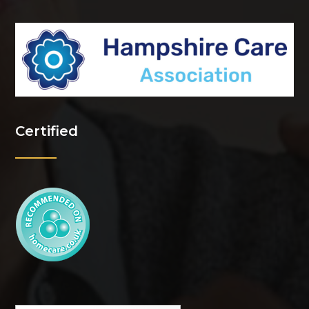
Certified