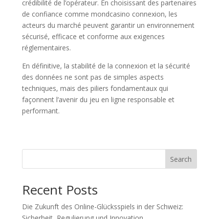
crédibilité de l’opérateur. En choisissant des partenaires
de confiance comme mondcasino connexion, les
acteurs du marché peuvent garantir un environnement
sécurisé, efficace et conforme aux exigences
réglementaires.
En définitive, la stabilité de la connexion et la sécurité
des données ne sont pas de simples aspects
techniques, mais des piliers fondamentaux qui
façonnent l’avenir du jeu en ligne responsable et
performant.
Search
Recent Posts
Die Zukunft des Online-Glücksspiels in der Schweiz:
Sicherheit, Regulierung und Innovation