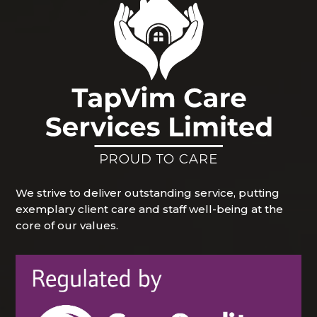
We strive to deliver outstanding service, putting
exemplary client care and staff well-being at the
core of our values.