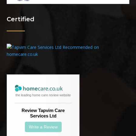
Certified
the leading home care review website
Review Tapvim Care
Services Ltd
Write a Review