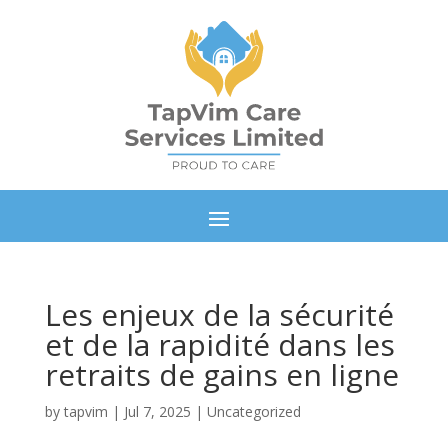
Les enjeux de la sécurité
et de la rapidité dans les
retraits de gains en ligne
by
tapvim
|
Jul 7, 2025
|
Uncategorized