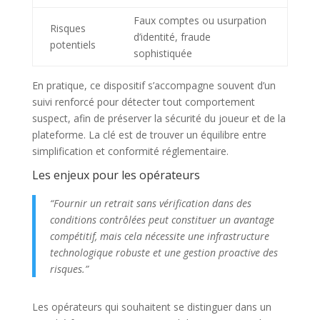
Faux comptes ou usurpation
Risques
d’identité, fraude
potentiels
sophistiquée
En pratique, ce dispositif s’accompagne souvent d’un
suivi renforcé pour détecter tout comportement
suspect, afin de préserver la sécurité du joueur et de la
plateforme. La clé est de trouver un équilibre entre
simplification et conformité réglementaire.
Les enjeux pour les opérateurs
“Fournir un retrait sans vérification dans des
conditions contrôlées peut constituer un avantage
compétitif, mais cela nécessite une infrastructure
technologique robuste et une gestion proactive des
risques.”
Les opérateurs qui souhaitent se distinguer dans un