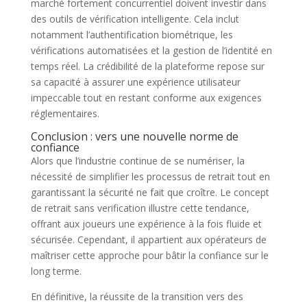
marché fortement concurrentiel doivent investir dans
des outils de vérification intelligente. Cela inclut
notamment l’authentification biométrique, les
vérifications automatisées et la gestion de l’identité en
temps réel. La crédibilité de la plateforme repose sur
sa capacité à assurer une expérience utilisateur
impeccable tout en restant conforme aux exigences
réglementaires.
Conclusion : vers une nouvelle norme de
confiance
Alors que l’industrie continue de se numériser, la
nécessité de simplifier les processus de retrait tout en
garantissant la sécurité ne fait que croître. Le concept
de retrait sans verification illustre cette tendance,
offrant aux joueurs une expérience à la fois fluide et
sécurisée. Cependant, il appartient aux opérateurs de
maîtriser cette approche pour bâtir la confiance sur le
long terme.
En définitive, la réussite de la transition vers des