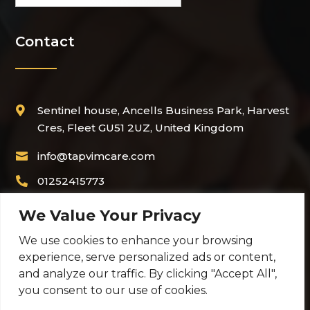
Contact
Sentinel house, Ancells Business Park, Harvest

Cres, Fleet GU51 2UZ, United Kingdom
info@tapvimcare.com

01252415773

+44 7936 403676

We Value Your Privacy
We use cookies to enhance your browsing
experience, serve personalized ads or content,
and analyze our traffic. By clicking "Accept All",
TapVim Care Services Limited
you consent to our use of cookies.
Copyright © 2023. All rights reserved • Designed by