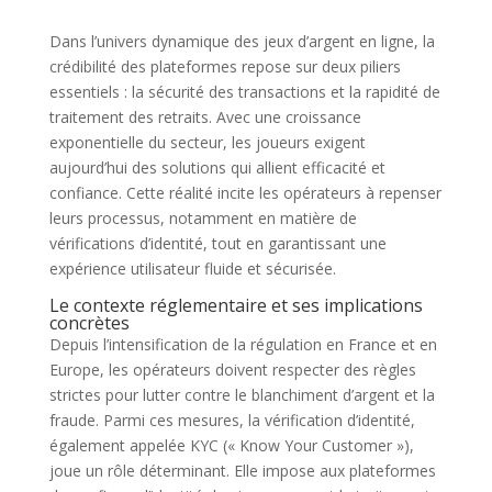
Dans l’univers dynamique des jeux d’argent en ligne, la
crédibilité des plateformes repose sur deux piliers
essentiels : la sécurité des transactions et la rapidité de
traitement des retraits. Avec une croissance
exponentielle du secteur, les joueurs exigent
aujourd’hui des solutions qui allient efficacité et
confiance. Cette réalité incite les opérateurs à repenser
leurs processus, notamment en matière de
vérifications d’identité, tout en garantissant une
expérience utilisateur fluide et sécurisée.
Le contexte réglementaire et ses implications
concrètes
Depuis l’intensification de la régulation en France et en
Europe, les opérateurs doivent respecter des règles
strictes pour lutter contre le blanchiment d’argent et la
fraude. Parmi ces mesures, la vérification d’identité,
également appelée KYC (« Know Your Customer »),
joue un rôle déterminant. Elle impose aux plateformes