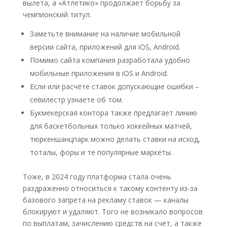
вылета, а «Атлетико» продолжает борьбу за
чемпионский титул.
Заметьте внимание на наличие мобильной
версии сайта, приложений для iOS, Android.
Помимо сайта компания разработала удобно
мобильные приложения в iOS и Android.
Если или расчёте ставок допускающие ошибки –
севилестр узнаете об том.
Букмекерская контора также предлагает линию
для баскетбольных только хоккейных матчей,
тюркеншанцпарк можно делать ставки на исход,
тоталы, форы и те популярные маркеты.
Тоже, в 2024 году платформа стала очень
раздраженно относиться к такому контенту из-за
базового запрета на рекламу ставок — каналы
блокируют и удаляют. Того не возникало вопросов
по выплатам, зачислению средств на счет, а также