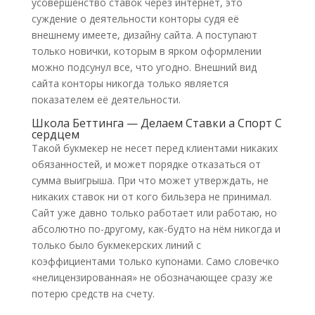
усовершенство ставок через интернет, это
суждение о деятельности конторы судя её
внешнему имеете, дизайну сайта. А поступают
только новички, которым в ярком оформлении
можно подсунул все, что угодно. Внешний вид
сайта конторы никогда только является
показателем её деятельности.
Школа Беттинга — Делаем Ставки а Спорт С
сердцем
Такой букмекер не несет перед клиентами никаких
обязанностей, и может порядке отказаться от
сумма выигрыша. При что может утверждать, не
никаких ставок ни от кого бильзера не принимал.
Сайт уже давно только работает или работаю, но
абсолютно по-другому, как-будто на нём никогда и
только было букмекерских линий с
коэффициентами только купонами. Само словечко
«нелицензированная» не обозначающее сразу же
потерю средств на счету.