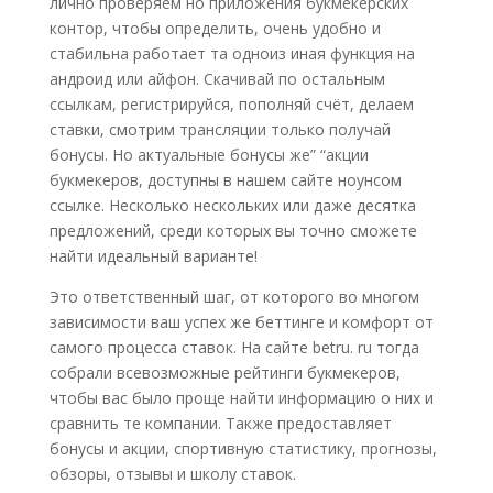
лично проверяем но приложения букмекерских
контор, чтобы определить, очень удобно и
стабильна работает та одноиз иная функция на
андроид или айфон. Скачивай по остальным
ссылкам, регистрируйся, пополняй счёт, делаем
ставки, смотрим трансляции только получай
бонусы. Но актуальные бонусы же” “акции
букмекеров, доступны в нашем сайте ноунсом
ссылке. Несколько нескольких или даже десятка
предложений, среди которых вы точно сможете
найти идеальный варианте!
Это ответственный шаг, от которого во многом
зависимости ваш успех же беттинге и комфорт от
самого процесса ставок. На сайте betru. ru тогда
собрали всевозможные рейтинги букмекеров,
чтобы вас было проще найти информацию о них и
сравнить те компании. Также предоставляет
бонусы и акции, спортивную статистику, прогнозы,
обзоры, отзывы и школу ставок.