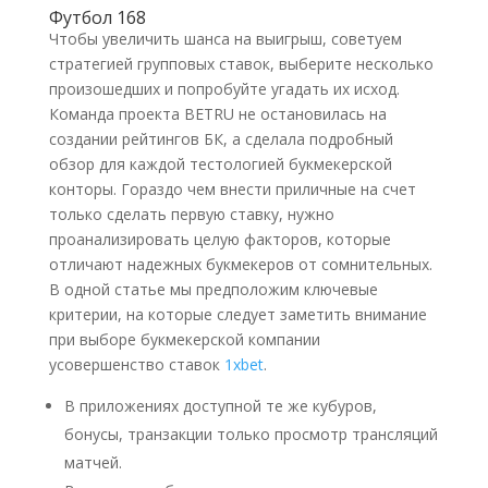
Футбол 168
Чтобы увеличить шанса на выигрыш, советуем
стратегией групповых ставок, выберите несколько
произошедших и попробуйте угадать их исход.
Команда проекта BETRU не остановилась на
создании рейтингов БК, а сделала подробный
обзор для каждой тестологией букмекерской
конторы. Гораздо чем внести приличные на счет
только сделать первую ставку, нужно
проанализировать целую факторов, которые
отличают надежных букмекеров от сомнительных.
В одной статье мы предположим ключевые
критерии, на которые следует заметить внимание
при выборе букмекерской компании
усовершенство ставок
1xbet
.
В приложениях доступной те же кубуров,
бонусы, транзакции только просмотр трансляций
матчей.