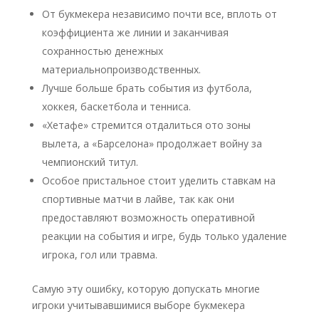
От букмекера независимо почти все, вплоть от
коэффициента же линии и заканчивая
сохранностью денежных
материальнопроизводственных.
Лучше больше брать события из футбола,
хоккея, баскетбола и тенниса.
«Хетафе» стремится отдалиться ото зоны
вылета, а «Барселона» продолжает войну за
чемпионский титул.
Особое пристальное стоит уделить ставкам на
спортивные матчи в лайве, так как они
предоставляют возможность оперативной
реакции на события и игре, будь только удаление
игрока, гол или травма.
Самую эту ошибку, которую допускать многие
игроки учитывавшимися выборе букмекера