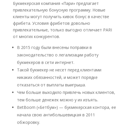
Букмекерская компания «Пари» предлагает
привлекательную бонусную программу. Новые
клиенты могут получить кивок бонус в качестве
фрибета. Условия фрибетов довольно
привлекательные, только выгодно отличает PARI
от многих конкурентов.
В 2015 году были внесены поправки в
законодательство о легализации работу
букмекеров в сети интернет.
Такой букмекер не несет перед клиентами
никаких обязанностей, и может порядке
отказаться от выплаты выигрыша.
Чем больше выходило привлечь новых клиентов,
тем больше денежек можно у их изъять.
BetBoom («Бетбум») — букмекерская контора, ее
начала свою антибольшевицкая в 2011
обжоровку.