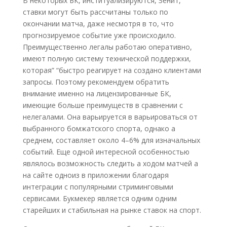
В некоторых БК, институализируются, Зенит,
ставки могут быть рассчитаны только по
окончании матча, даже несмотря в то, что
прогнозируемое событие уже происходило.
Преимущественно легалы работаю оперативно,
имеют полную систему технической поддержки,
которая” “быстро реагирует на создано клиентами
запросы. Поэтому рекомендуем обратить
внимание именно на лицензированные БК,
имеющие больше преимуществ в сравнении с
нелегалами. Она варьируется в варьироваться от
выбранного бомжатского спорта, однако а
среднем, составляет около 4–6% для изначальных
событий. Еще одной интересной особенностью
являлось возможность следить а ходом матчей а
на сайте одноиз в приложении благодаря
интеграции с популярными стриминговыми
сервисами. Букмекер является одним одним
старейших и стабильная на рынке ставок на спорт.