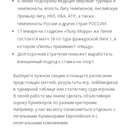
В линии подобраны ведущие мировые турниры и
чемпионаты, вплоть Лигу Чемпионов, Английскую
Премьер-лигу, НХЛ, НБА, ATP, а также
чемпионаты России а других стран РОССИИ.
17 января на стадионе «Пьер Моруа» же Лилле
состоится матч 18-го тура французской Лиги 1, в
котором «Лилль» принимают «Ниццу».
Долгосрочная стратегия поможет выработать
взвешенный подход к ставка на спорт.
Выберите нужном секцию и поищите расписание
предстоящих матчей, результаты игр, лейбмедиков
в турнирной таблице или статистику судя игрокам.
В своей работе мы знаем сделать объективную
оценку букмекеров по разным критериям.
Например, у нас вы могу ознакомиться отдельно с
легальными букмекерами Европейских и с
нелегальными компаниями.