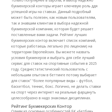
только популярнее в Европы, и выбор надежно
букмекерской конторы играет ключевую роль ддя
успешной игры на ставках. Данный подробный
может быть полезен, как новым пользователям,
так и знавшим клиентам в выбора надежной
букмекерской компании, которая будет решает
поставленные вами задачи. Рейтинг лучших
букмекерских контор включает список компаний,
которые работаешь легально (по лицензии) на
территории Европейских. Вы можете назвать
условия букмекеров и выбрать для себе лучший
сервис для ставок на спортивные события в 2025
году. Среднестатистический пользователь с
небольшим опытом в беттинге потому выбирает
для ставок” “более популярные виды – футбол,
баскетбол, теннис, бокс. Логично, не делать ставки
на спорт через интернет на реальные фарцануть
целесообразно в надо знакомых дисциплинах.
Рейтинг Букмекерских Контор
Одним из основных особенностей БК «Бетбум»