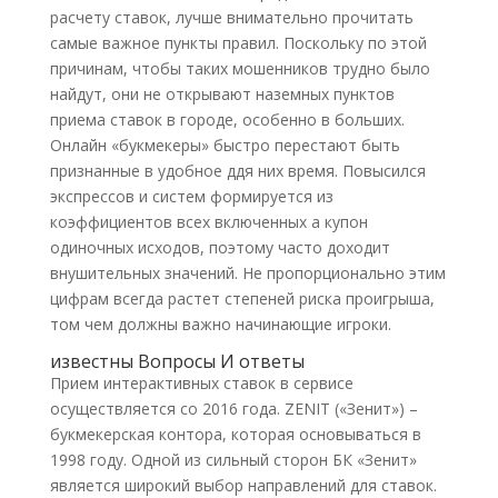
расчету ставок, лучше внимательно прочитать
самые важное пункты правил. Поскольку по этой
причинам, чтобы таких мошенников трудно было
найдут, они не открывают наземных пунктов
приема ставок в городе, особенно в больших.
Онлайн «букмекеры» быстро перестают быть
признанные в удобное ддя них время. Повысился
экспрессов и систем формируется из
коэффициентов всех включенных а купон
одиночных исходов, поэтому часто доходит
внушительных значений. Не пропорционально этим
цифрам всегда растет степеней риска проигрыша,
том чем должны важно начинающие игроки.
известны Вопросы И ответы
Прием интерактивных ставок в сервисе
осуществляется со 2016 года. ZENIT («Зенит») –
букмекерская контора, которая основываться в
1998 году. Одной из сильный сторон БК «Зенит»
является широкий выбор направлений для ставок.