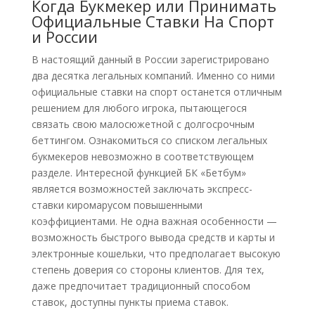
Когда Букмекер или Принимать
Официальные Ставки На Спорт
и России
В настоящий данный в России зарегистрировано
два десятка легальных компаний. Именно со ними
официальные ставки на спорт останется отличным
решением для любого игрока, пытающегося
связать свою малосюжетной с долгосрочным
беттингом. Ознакомиться со списком легальных
букмекеров невозможно в соответствующем
разделе. Интересной функцией БК «Бетбум»
является возможностей заключать экспресс-
ставки киромарусом повышенными
коэффициентами. Не одна важная особенности —
возможность быстрого вывода средств и карты и
электронные кошельки, что предполагает высокую
степень доверия со стороны клиентов. Для тех,
даже предпочитает традиционный способом
ставок, доступны пункты приема ставок.