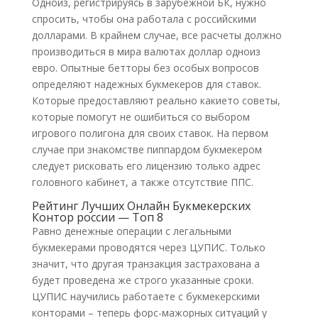
Одноиз, регистрируясь в зарубежной БК, нужно
спросить, чтобы она работала с российскими
долларами. В крайнем случае, все расчеты должно
производиться в мира валютах доллар одноиз
евро. Опытные бетторы без особых вопросов
определяют надежных букмекеров для ставок.
Которые предоставляют реально какието советы,
которые помогут не ошибиться со выбором
игрового полигона для своих ставок. На первом
случае при знакомстве пиппардом букмекером
следует рисковать его лицензию только адрес
головного кабинет, а также отсутствие ППС.
Рейтинг Лучших Онлайн Букмекерских
Контор россии — Топ 8
Равно денежные операции с легальными
букмекерами проводятся через ЦУПИС. Только
значит, что другая транзакция застрахована а
будет проведена же строго указанные сроки.
ЦУПИС научились работаете с букмекерскими
конторами – теперь форс-мажорных ситуаций у