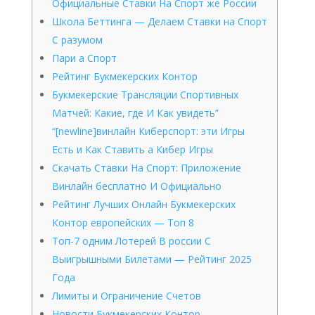
Официальные Ставки На Спорт же России
Школа Беттинга — Делаем Ставки на Спорт
С разумом
Пари а Спорт
Рейтинг Букмекерских Контор
Букмекерские Трансляции Спортивных
Матчей: Какие, где И Как увидеть”
“[newline]винлайн Киберспорт: эти Игры
Есть и Как Ставить а Кибер Игры
Скачать Ставки На Спорт: Приложение
Винлайн бесплатно И Официально
Рейтинг Лучших Онлайн Букмекерских
Контор европейских — Топ 8
Топ-7 одним Лотерей В россии С
Выигрышными Билетами — Рейтинг 2025
Года
Лимиты и Ограничение Счетов
Новости Букмекерских Контор