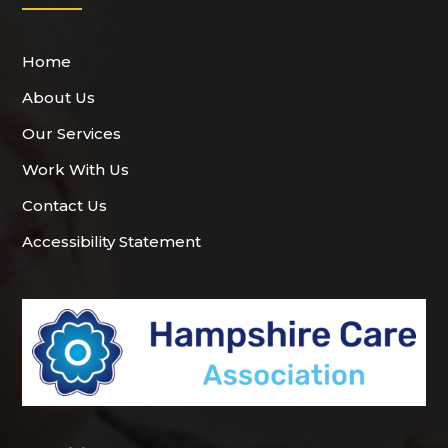
Home
About Us
Our Services
Work With Us
Contact Us
Accessibility Statement