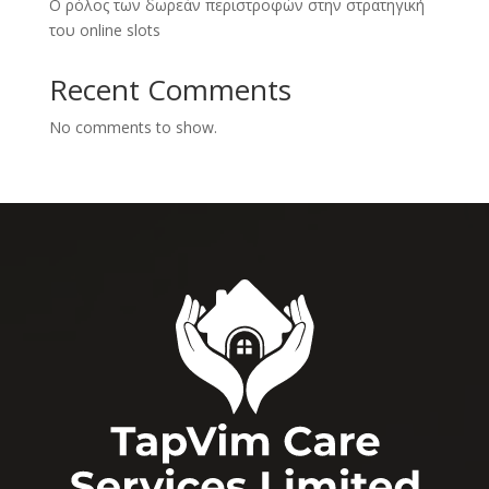
Ο ρόλος των δωρεάν περιστροφών στην στρατηγική
του online slots
Recent Comments
No comments to show.