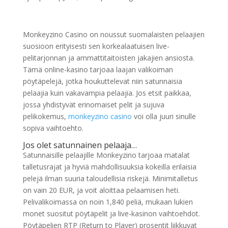
Monkeyzino Casino on noussut suomalaisten pelaajien
suosioon erityisesti sen korkealaatuisen live-
pelitarjonnan ja ammattitaitoisten jakajien ansiosta.
Tämä online-kasino tarjoaa laajan valikoiman
pöytäpelejä, jotka houkuttelevat niin satunnaisia
pelaajia kuin vakavampia pelaajia. Jos etsit paikkaa,
jossa yhdistyvät erinomaiset pelit ja sujuva
pelikokemus,
monkeyzino casino
voi olla juuri sinulle
sopiva vaihtoehto.
Jos olet satunnainen pelaaja…
Satunnaisille pelaajille Monkeyzino tarjoaa matalat
talletusrajat ja hyviä mahdollisuuksia kokeilla erilaisia
pelejä ilman suuria taloudellisia riskejä. Minimitalletus
on vain 20 EUR, ja voit aloittaa pelaamisen heti.
Pelivalikoimassa on noin 1,840 peliä, mukaan lukien
monet suositut pöytäpelit ja live-kasinon vaihtoehdot.
Pöytäpelien RTP (Return to Player) prosentit liikkuvat