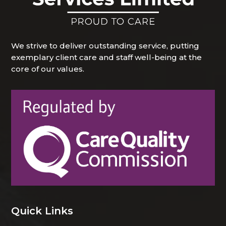
We strive to deliver outstanding service, putting
exemplary client care and staff well-being at the
core of our values.
Quick Links