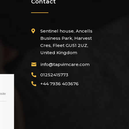
Contact
Sentinel house, Ancells

Business Park, Harvest
Cres, Fleet GU51 2UZ,
United Kingdom
info@tapvimcare.com

01252415773

+44 7936 403676

bsite
e