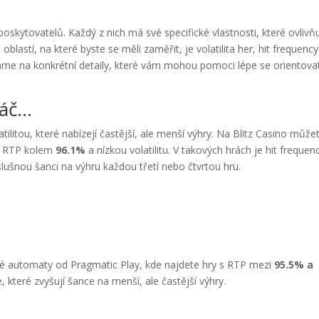
poskytovatelů. Každý z nich má své specifické vlastnosti, které ovlivňu
oblastí, na které byste se měli zaměřit, je volatilita her, hit frequency
váme na konkrétní detaily, které vám mohou pomoci lépe se orientova
ráč…
olatilitou, které nabízejí častější, ale menší výhry. Na Blitz Casino může
í RTP kolem
96.1%
a nízkou volatilitu. V takových hrách je hit frequen
lušnou šanci na výhru každou třetí nebo čtvrtou hru.
aké automaty od Pragmatic Play, kde najdete hry s RTP mezi
95.5% a
 které zvyšují šance na menší, ale častější výhry.