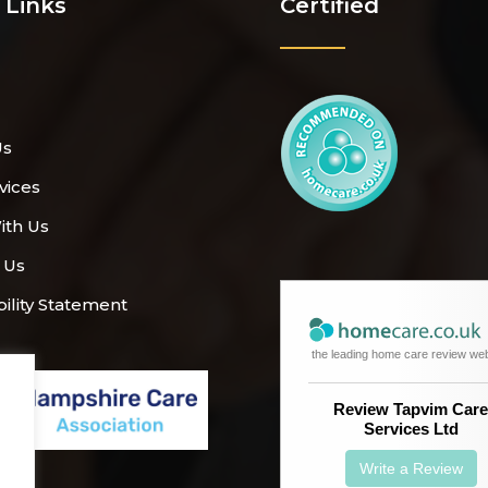
 Links
Certified
Us
vices
ith Us
 Us
bility Statement
the leading home care review we
Review Tapvim Car
Services Ltd
Write a Review