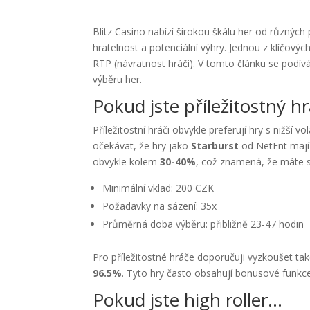
Blitz Casino nabízí širokou škálu her od různých 
hratelnost a potenciální výhry. Jednou z klíčových 
RTP (návratnost hráči). V tomto článku se podí
výběru her.
Pokud jste příležitostný h
Příležitostní hráči obvykle preferují hry s nižší v
očekávat, že hry jako
Starburst
od NetEnt maj
obvykle kolem
30-40%
, což znamená, že máte s
Minimální vklad: 200 CZK
Požadavky na sázení: 35x
Průměrná doba výběru: přibližně 23-47 hodin
Pro příležitostné hráče doporučuji vyzkoušet t
96.5%
. Tyto hry často obsahují bonusové funkce,
Pokud jste high roller…