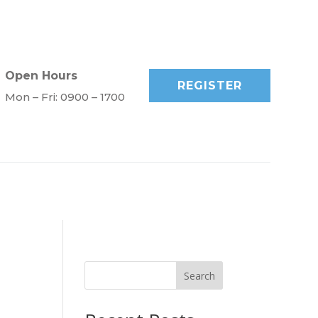
Open Hours
REGISTER
Mon – Fri: 0900 – 1700
Search