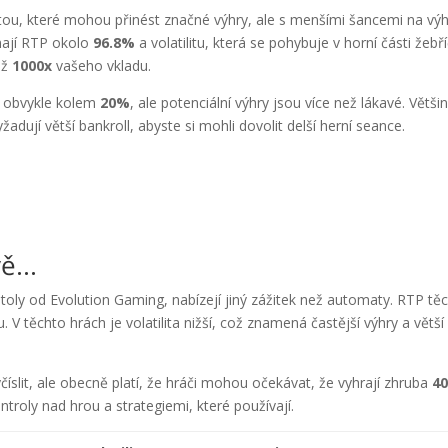
litou, které mohou přinést značné výhry, ale s menšími šancemi na výh
ají RTP okolo
96.8%
a volatilitu, která se pohybuje v horní části žebří
až
1000x
vašeho vkladu.
, obvykle kolem
20%
, ale potenciální výhry jsou více než lákavé. Větši
dují větší bankroll, abyste si mohli dovolit delší herní seance.
vě…
 stoly od Evolution Gaming, nabízejí jiný zážitek než automaty. RTP tě
 V těchto hrách je volatilita nižší, což znamená častější výhry a větší
číslit, ale obecně platí, že hráči mohou očekávat, že vyhrají zhruba
40
troly nad hrou a strategiemi, které používají.