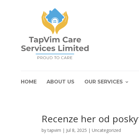
HOME
ABOUT US
OUR SERVICES
Recenze her od poskyt
by
tapvim
|
Jul 8, 2025
|
Uncategorized