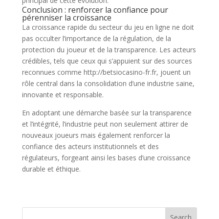
principal de cette évolution.
Conclusion : renforcer la confiance pour
pérenniser la croissance
La croissance rapide du secteur du jeu en ligne ne doit
pas occulter l’importance de la régulation, de la
protection du joueur et de la transparence. Les acteurs
crédibles, tels que ceux qui s’appuient sur des sources
reconnues comme http://betsiocasino-fr.fr, jouent un
rôle central dans la consolidation d’une industrie saine,
innovante et responsable.
En adoptant une démarche basée sur la transparence
et l’intégrité, l’industrie peut non seulement attirer de
nouveaux joueurs mais également renforcer la
confiance des acteurs institutionnels et des
régulateurs, forgeant ainsi les bases d’une croissance
durable et éthique.
Search