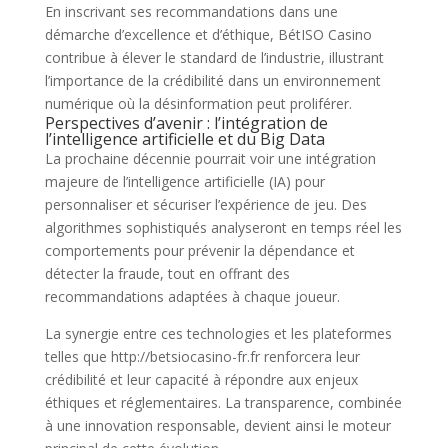
En inscrivant ses recommandations dans une
démarche d’excellence et d’éthique, BétISO Casino
contribue à élever le standard de l’industrie, illustrant
l’importance de la crédibilité dans un environnement
numérique où la désinformation peut proliférer.
Perspectives d’avenir : l’intégration de
l’intelligence artificielle et du Big Data
La prochaine décennie pourrait voir une intégration
majeure de l’intelligence artificielle (IA) pour
personnaliser et sécuriser l’expérience de jeu. Des
algorithmes sophistiqués analyseront en temps réel les
comportements pour prévenir la dépendance et
détecter la fraude, tout en offrant des
recommandations adaptées à chaque joueur.
La synergie entre ces technologies et les plateformes
telles que http://betsiocasino-fr.fr renforcera leur
crédibilité et leur capacité à répondre aux enjeux
éthiques et réglementaires. La transparence, combinée
à une innovation responsable, devient ainsi le moteur