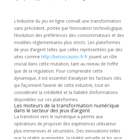
L’industrie du jeu en ligne connaît une transformation
sans précédent, portée par l’innovation technologique,
l’évolution des préférences des consommateurs et des
modèles réglementaires plus stricts. Les plateformes
de jeux d’argent telles que celles représentées par des
sites comme
http://betsiocasino-fr.fr
jouent un rôle
crucial dans cette mutation, tant au niveau de l’offre
que de la régulation. Pour comprendre cette
dynamique, il est essentiel d’analyser les facteurs clés
qui façonnent l’avenir de cette industrie, tout en
considérant la crédibilité et la fiabilité d’informations
disponibles sur ces plateformes.
Les moteurs de la transformation numérique
dans le secteur des jeux d’argent
La transition vers le numérique a permis aux
opérateurs de proposer des expériences utilisateur
plus immersives et sécurisées. Des innovations telles
que la réalité augmentée, la réalité virtuelle et les jeux