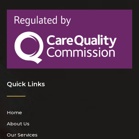
Quick Links
Home
About Us
Our Services