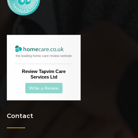
the leading home care review website
Review Tapvim Care
Services Ltd
Write a Review
Contact