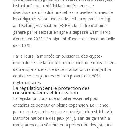
instantanés ont redéfini la frontière entre le
divertissement traditionnel et les nouvelles formes de
loisir digitale. Selon une étude de l’European Gaming
and Betting Association (EGBA), le chiffre d’affaires
généré par le secteur en ligne a dépassé 24 milliards
d’euros en 2022, témoignant d’une croissance annuelle
de +10 %.
Par ailleurs, la montée en puissance des crypto-
monnaies et de la blockchain introduit une nouvelle ère
de transparence et de décentralisation, renforçant la
confiance des joueurs tout en posant des défis
réglementaires.
La régulation : entre protection des
consommateurs et innovation
La législation constitue un pilier essentiel pour
encadrer ce secteur en pleine expansion. La France,
par exemple, a mis en place une régulation stricte via
l’Autorité nationale des jeux (ANJ), afin de garantir la
transparence, la sécurité et la protection des joueurs.