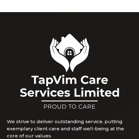
We strive to deliver outstanding service, putting
exemplary client care and staff well-being at the
core of our values.