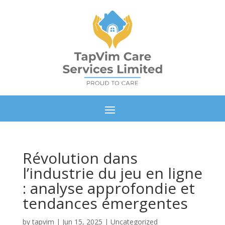
Révolution dans
l’industrie du jeu en ligne
: analyse approfondie et
tendances émergentes
by
tapvim
|
Jun 15, 2025
|
Uncategorized