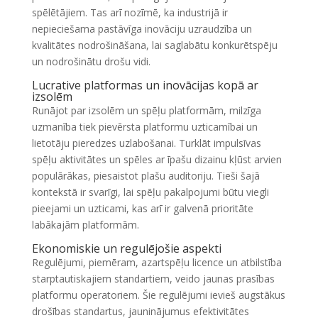
spēlētājiem. Tas arī nozīmē, ka industrijā ir
nepieciešama pastāvīga inovāciju uzraudzība un
kvalitātes nodrošināšana, lai saglabātu konkurētspēju
un nodrošinātu drošu vidi.
Lucrative platformas un inovācijas kopā ar
izsolēm
Runājot par izsolēm un spēļu platformām, milzīga
uzmanība tiek pievērsta platformu uzticamībai un
lietotāju pieredzes uzlabošanai. Turklāt impulsīvas
spēļu aktivitātes un spēles ar īpašu dizainu kļūst arvien
populārākas, piesaistot plašu auditoriju. Tieši šajā
kontekstā ir svarīgi, lai spēļu pakalpojumi būtu viegli
pieejami un uzticami, kas arī ir galvenā prioritāte
labākajām platformām.
Ekonomiskie un regulējošie aspekti
Regulējumi, piemēram, azartspēļu licence un atbilstība
starptautiskajiem standartiem, veido jaunas prasības
platformu operatoriem. Šie regulējumi ievieš augstākus
drošības standartus, jauninājumus efektivitātes