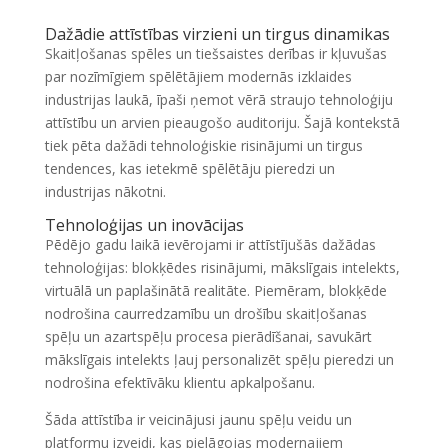
Dažādie attīstības virzieni un tirgus dinamikas
Skaitļošanas spēles un tiešsaistes derības ir kļuvušas
par nozīmīgiem spēlētājiem modernās izklaides
industrijas laukā, īpaši ņemot vērā straujo tehnoloģiju
attīstību un arvien pieaugošo auditoriju. Šajā kontekstā
tiek pēta dažādi tehnoloģiskie risinājumi un tirgus
tendences, kas ietekmē spēlētāju pieredzi un
industrijas nākotni.
Tehnoloģijas un inovācijas
Pēdējo gadu laikā ievērojami ir attīstījušās dažādas
tehnoloģijas: blokķēdes risinājumi, mākslīgais intelekts,
virtuālā un paplašinātā realitāte. Piemēram, blokķēde
nodrošina caurredzamību un drošību skaitļošanas
spēļu un azartspēļu procesa pierādīšanai, savukārt
mākslīgais intelekts ļauj personalizēt spēļu pieredzi un
nodrošina efektīvāku klientu apkalpošanu.
Šāda attīstība ir veicinājusi jaunu spēļu veidu un
platformu izveidi, kas pielāgojas modernajiem