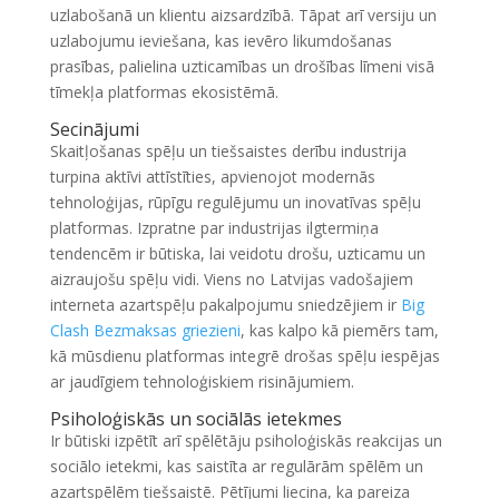
uzlabošanā un klientu aizsardzībā. Tāpat arī versiju un
uzlabojumu ieviešana, kas ievēro likumdošanas
prasības, palielina uzticamības un drošības līmeni visā
tīmekļa platformas ekosistēmā.
Secinājumi
Skaitļošanas spēļu un tiešsaistes derību industrija
turpina aktīvi attīstīties, apvienojot modernās
tehnoloģijas, rūpīgu regulējumu un inovatīvas spēļu
platformas. Izpratne par industrijas ilgtermiņa
tendencēm ir būtiska, lai veidotu drošu, uzticamu un
aizraujošu spēļu vidi. Viens no Latvijas vadošajiem
interneta azartspēļu pakalpojumu sniedzējiem ir
Big
Clash Bezmaksas griezieni
, kas kalpo kā piemērs tam,
kā mūsdienu platformas integrē drošas spēļu iespējas
ar jaudīgiem tehnoloģiskiem risinājumiem.
Psiholoģiskās un sociālās ietekmes
Ir būtiski izpētīt arī spēlētāju psiholoģiskās reakcijas un
sociālo ietekmi, kas saistīta ar regulārām spēlēm un
azartspēlēm tiešsaistē. Pētījumi liecina, ka pareiza