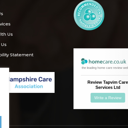
Us
vices
ith Us
 Us
bility Statement
the leading home care review we
Review Tapvim Car
Services Ltd
Write a Review