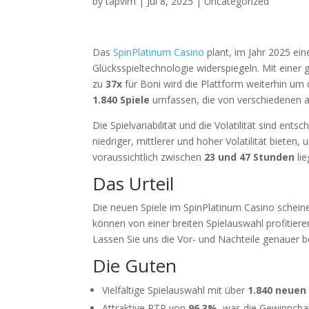
by
tapvim
|
Jul 8, 2025
|
Uncategorized
Das
SpinPlatinum Casino
plant, im Jahr 2025 ein
Glücksspieltechnologie widerspiegeln. Mit einer
zu
37x
für Boni wird die Plattform weiterhin um 
1.840 Spiele
umfassen, die von verschiedenen 
Die Spielvariabilität und die Volatilität sind ent
niedriger, mittlerer und hoher Volatilität biete
voraussichtlich zwischen
23 und 47 Stunden
lie
Das Urteil
Die neuen Spiele im SpinPlatinum Casino scheine
können von einer breiten Spielauswahl profitie
Lassen Sie uns die Vor- und Nachteile genauer b
Die Guten
Vielfältige Spielauswahl mit über
1.840 neuen 
Attraktive RTP von
96,3%
, was die Gewinncha