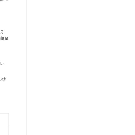
ig
lität
E-
doch