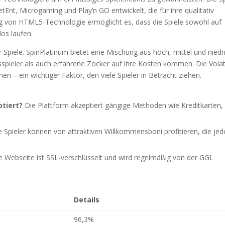
nt, Microgaming und Play’n GO entwickelt, die für ihre qualitativ
g von HTML5-Technologie ermöglicht es, dass die Spiele sowohl auf
os laufen.
der Spiele. SpinPlatinum bietet eine Mischung aus hoch, mittel und niedr
spieler als auch erfahrene Zocker auf ihre Kosten kommen. Die Volati
nen – ein wichtiger Faktor, den viele Spieler in Betracht ziehen.
tiert?
Die Plattform akzeptiert gängige Methoden wie Kreditkarten, 
e Spieler können von attraktiven Willkommensboni profitieren, die je
 Webseite ist SSL-verschlüsselt und wird regelmäßig von der GGL
Details
96,3%