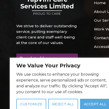
Home
About 
Our Ser
We strive to deliver outstanding
Work W
service, putting exemplary
client care and staff well-being
Contact
at the core of our values.
Accessi
We Value Your Privacy
We use cookies to enhance your browsing
experience, serve personalized ads or content,
and analyze our traffic. By clicking "Accept All",
you consent to our use of cookies.
CUSTOMIZE
REJECT ALL
ACCEPT ALL