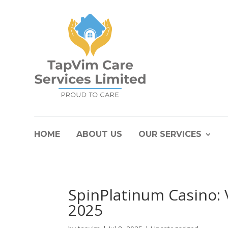
HOME
ABOUT US
OUR SERVICES
SpinPlatinum Casino: 
2025