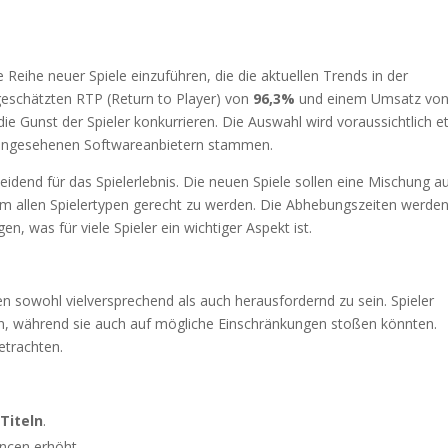
e Reihe neuer Spiele einzuführen, die die aktuellen Trends in der
 geschätzten RTP (Return to Player) von
96,3%
und einem Umsatz von
die Gunst der Spieler konkurrieren. Die Auswahl wird voraussichtlich 
angesehenen Softwareanbietern stammen.
scheidend für das Spielerlebnis. Die neuen Spiele sollen eine Mischung a
n, um allen Spielertypen gerecht zu werden. Die Abhebungszeiten werde
gen, was für viele Spieler ein wichtiger Aspekt ist.
n sowohl vielversprechend als auch herausfordernd zu sein. Spieler
ren, während sie auch auf mögliche Einschränkungen stoßen könnten.
etrachten.
Titeln
.
ncen erhöht.