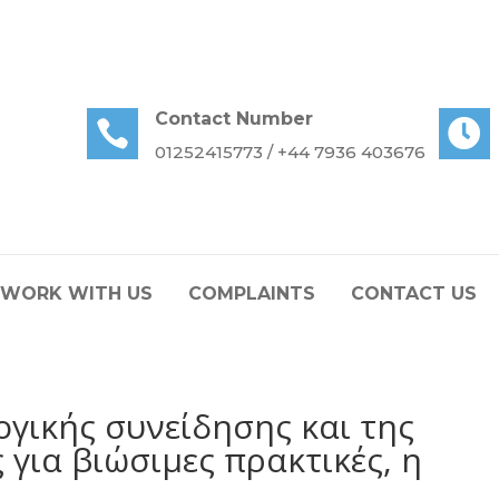
Contact Number


01252415773 /
+44 7936 403676
WORK WITH US
COMPLAINTS
CONTACT US
ογικής συνείδησης και της
για βιώσιμες πρακτικές, η