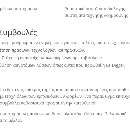
ημένων συστημάτων
Ρομποτικά συστήματα διαλογής,
συστήματα τεχνητής νοημοσύνης
 Συμβουλές
υση προγραμμάτων ενημέρωσης για τους πολίτες και τις επιχειρήσει
θέτηση πράσινων τεχνολογιών και πρακτικών.
:
Στόχος η ανάπτυξη ολοκληρωμένων πρωτοβουλιών.
θηση καινοτόμων λύσεων όπως αυτές που προωθεί η Le Digger.
α είναι ένας κρίσιμος τομέας που απαιτεί συντονισμένες προσπάθει
συμμετοχή όλων των εμπλεκόμενων φορέων. Ένα παράδειγμα επιτυχ
ου συμβάλλει καθοριστικά προς αυτή την κατεύθυνση.
ν συστημάτων μπορούν να διασφαλιστούν τόσο η περιβαλλοντική
α το μέλλον.