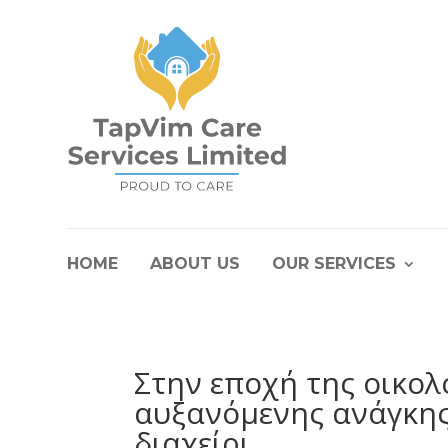
HOME
ABOUT US
OUR SERVICES
Στην εποχή της οικολ
αυξανόμενης ανάγκης 
διαχείρι