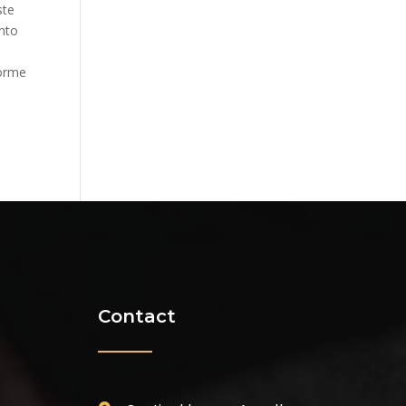
ste
ento
forme
Contact