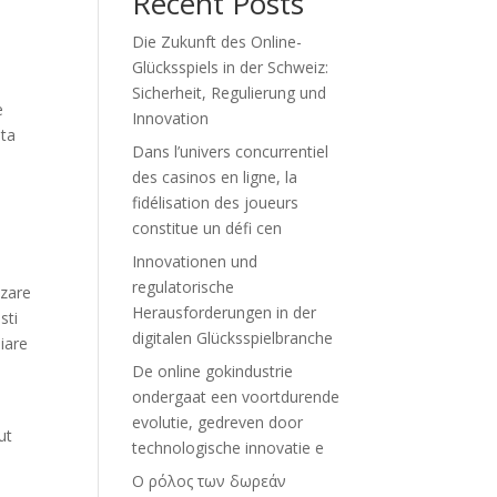
Recent Posts
Die Zukunft des Online-
Glücksspiels in der Schweiz:
Sicherheit, Regulierung und
e
Innovation
ita
Dans l’univers concurrentiel
des casinos en ligne, la
fidélisation des joueurs
constitue un défi cen
Innovationen und
regulatorische
zzare
Herausforderungen in der
sti
digitalen Glücksspielbranche
hiare
De online gokindustrie
ondergaat een voortdurende
evolutie, gedreven door
ut
technologische innovatie e
Ο ρόλος των δωρεάν