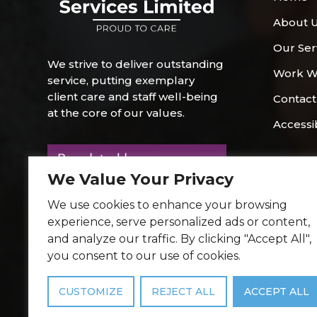
About 
Our Ser
We strive to deliver outstanding
Work W
service, putting exemplary
client care and staff well-being
Contact
at the core of our values.
Accessi
We Value Your Privacy
We use cookies to enhance your browsing
experience, serve personalized ads or content,
and analyze our traffic. By clicking "Accept All",
you consent to our use of cookies.
CUSTOMIZE
REJECT ALL
ACCEPT ALL
TapVim Care Services Limited