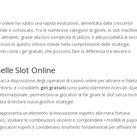
o online ha subito una rapida evoluzione, alimentata dalla crescente
ale e sofisticato. Tra le numerose categorie di giochi, le slot machin
aenti, grazie alla loro semplicità di utilizzo e alle possibilità di vinc
cesso in questo settore risiede nella comprensione delle strategie,
ti come i giri gratuiti, che possono fare la differenza tra vincere e
elle Slot Online
i a disposizione degli operatori di casinò online per attrarre e fideli
mborsi, e i cosiddetti
giri gratuiti
sono particolarmente ricercati. Que
internazionale, permettono ai giocatori di far girare le slot senza risc
eta di testare nuovi giochi e strategie.
ti rappresenta un elemento di innovazione rispetto alla mera fortuna:
ioco, studiare le combinazioni vincenti e comprendere i modelli di payo
giocatori esperti li considerano strumenti fondamentali per affinare le