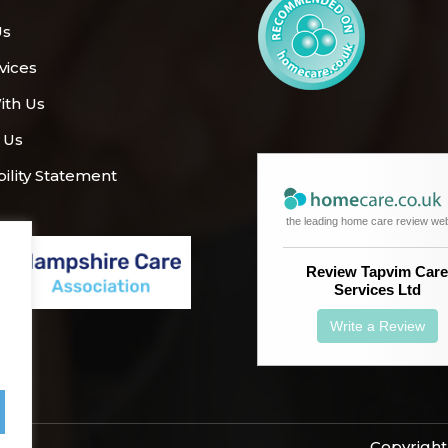
Us
vices
ith Us
 Us
bility Statement
the leading home care review we
Review Tapvim Car
Services Ltd
Write a Review
Copyright