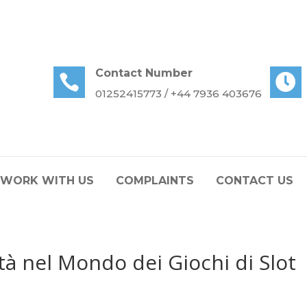
Contact Number


01252415773 /
+44 7936 403676
WORK WITH US
COMPLAINTS
CONTACT US
tà nel Mondo dei Giochi di Slot