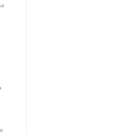
sul
a
ri