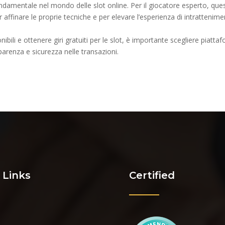
ondamentale nel mondo delle slot online. Per il giocatore esperto, que
 affinare le proprie tecniche e per elevare l’esperienza di intrattenim
ibili e ottenere giri gratuiti per le slot, è importante scegliere piatta
arenza e sicurezza nelle transazioni.
 Links
Certified