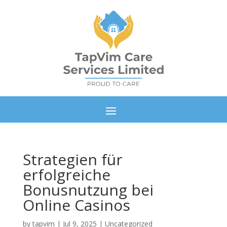
Strategien für
erfolgreiche
Bonusnutzung bei
Online Casinos
by
tapvim
|
Jul 9, 2025
|
Uncategorized