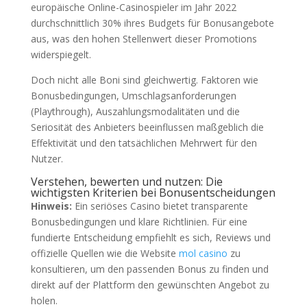
europäische Online-Casinospieler im Jahr 2022
durchschnittlich 30% ihres Budgets für Bonusangebote
aus, was den hohen Stellenwert dieser Promotions
widerspiegelt.
Doch nicht alle Boni sind gleichwertig. Faktoren wie
Bonusbedingungen, Umschlagsanforderungen
(Playthrough), Auszahlungsmodalitäten und die
Seriosität des Anbieters beeinflussen maßgeblich die
Effektivität und den tatsächlichen Mehrwert für den
Nutzer.
Verstehen, bewerten und nutzen: Die
wichtigsten Kriterien bei Bonusentscheidungen
Hinweis:
Ein seriöses Casino bietet transparente
Bonusbedingungen und klare Richtlinien. Für eine
fundierte Entscheidung empfiehlt es sich, Reviews und
offizielle Quellen wie die Website
mol casino
zu
konsultieren, um den passenden Bonus zu finden und
direkt auf der Plattform den gewünschten Angebot zu
holen.