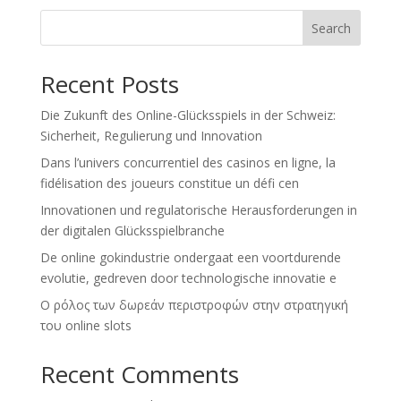
Search
Recent Posts
Die Zukunft des Online-Glücksspiels in der Schweiz:
Sicherheit, Regulierung und Innovation
Dans l’univers concurrentiel des casinos en ligne, la
fidélisation des joueurs constitue un défi cen
Innovationen und regulatorische Herausforderungen in
der digitalen Glücksspielbranche
De online gokindustrie ondergaat een voortdurende
evolutie, gedreven door technologische innovatie e
Ο ρόλος των δωρεάν περιστροφών στην στρατηγική
του online slots
Recent Comments