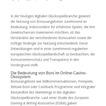
In der heutigen digitalen Glücksspielbranche gewinnt
die Nutzung von Bonusangeboten zunehmend an
Bedeutung. Insbesondere für erfahrene Spieler, die ihre
Gewinnchancen maximieren möchten, ist das
Verständnis der verschiedenen Bonusarten sowie die
richtige Strategie zur Nutzung entscheidend. Diese
Entwicklungen sind in einer zunehmend regulierten
europäischen Glücksspiellandschaft zu beobachten, die
Konsumentenschutz und Transparenz in den
Vordergrund stellt.
Die Bedeutung von Boni im Online-Casino-
Ökosystem
Bonusangebote wie Willkommensaktionen, Freispiele,
Reload-Boni oder Cashback-Programme sind integraler
Bestandteil des Marketings in der digitalen
Glücksspielbranche. Laut einer Studie des
European
Gaming & Betting Association
(EGBA) gaben