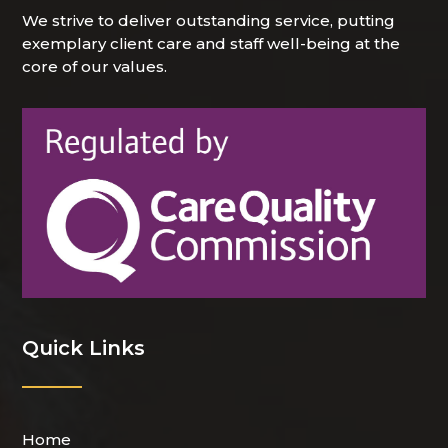
We strive to deliver outstanding service, putting
exemplary client care and staff well-being at the
core of our values.
Quick Links
Home