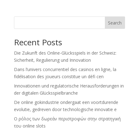
Search
Recent Posts
Die Zukunft des Online-Glücksspiels in der Schweiz:
Sicherheit, Regulierung und Innovation
Dans l’univers concurrentiel des casinos en ligne, la
fidélisation des joueurs constitue un défi cen
Innovationen und regulatorische Herausforderungen in
der digitalen Glücksspielbranche
De online gokindustrie ondergaat een voortdurende
evolutie, gedreven door technologische innovatie e
Ο ρόλος των δωρεάν περιστροφών στην στρατηγική
του online slots