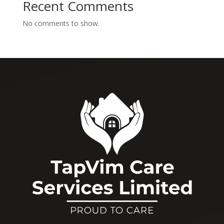
Recent Comments
No comments to show.