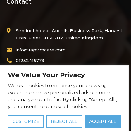
Contact
Sentinel house, Ancells Business Park, Harvest

Cres, Fleet GU51 2UZ, United Kingdom
info@tapvimcare.com

01252415773

+44 7936 403676

We Value Your Privacy
We use cookies to enhance your browsing
experience, serve personalized ads or content,
and analyze our traffic. By clicking "Accept All",
TapVim Care Services Limited
you consent to our use of cookies.
Copyright © 2023. All rights reserved • Designed by
Arnold
CUSTOMIZE
REJECT ALL
ACCEPT ALL