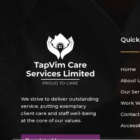
Quick
Home
About 
Our Ser
We strive to deliver outstanding
Work W
service, putting exemplary
client care and staff well-being
Contact
at the core of our values.
Accessi