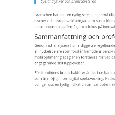
Spelanalytiker och branschveteran
Branschen har sett en tydlig rörelse där små ti
nischer och disruptiva lösningar som stora för
deras anpassningsförmåga och fokus på innovatio
Sammanfattning och profes
Genom att analysera hur le-digger.se regelbund
en nyckelspelare som förstår framtidens behov i
mobiloptimering speglar en förståelse för vad d
engagerande slotsupplevelser.
För framtidens branschaktörer är det inte bara at
som är möjligt inom digital spelutveckling. Hac
och ger oss en tydlig indikation om var potentialen