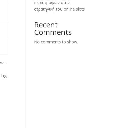
περιστροφών στην
στρατηγική του online slots
Recent
Comments
No comments to show.
erar
idag,