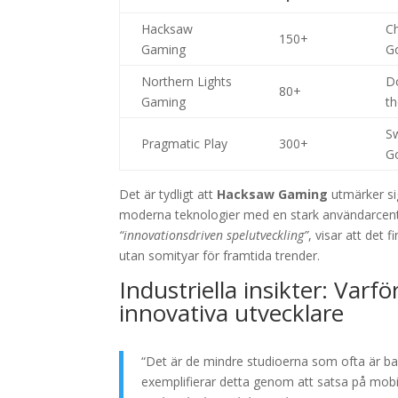
Hacksaw
C
150+
Gaming
G
Northern Lights
D
80+
Gaming
th
S
Pragmatic Play
300+
G
Det är tydligt att
Hacksaw Gaming
utmärker si
moderna teknologier med en stark användarcen
“innovationsdriven spelutveckling”
, visar att det 
utan somityar för framtida trender.
Industriella insikter: Var
innovativa utvecklare
“Det är de mindre studioerna som ofta är b
exemplifierar detta genom att satsa på mobi