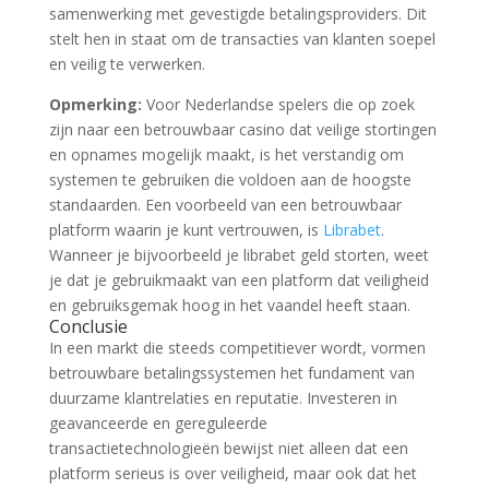
samenwerking met gevestigde betalingsproviders. Dit
stelt hen in staat om de transacties van klanten soepel
en veilig te verwerken.
Opmerking:
Voor Nederlandse spelers die op zoek
zijn naar een betrouwbaar casino dat veilige stortingen
en opnames mogelijk maakt, is het verstandig om
systemen te gebruiken die voldoen aan de hoogste
standaarden. Een voorbeeld van een betrouwbaar
platform waarin je kunt vertrouwen, is
Librabet
.
Wanneer je bijvoorbeeld je librabet geld storten, weet
je dat je gebruikmaakt van een platform dat veiligheid
en gebruiksgemak hoog in het vaandel heeft staan.
Conclusie
In een markt die steeds competitiever wordt, vormen
betrouwbare betalingssystemen het fundament van
duurzame klantrelaties en reputatie. Investeren in
geavanceerde en gereguleerde
transactietechnologieën bewijst niet alleen dat een
platform serieus is over veiligheid, maar ook dat het