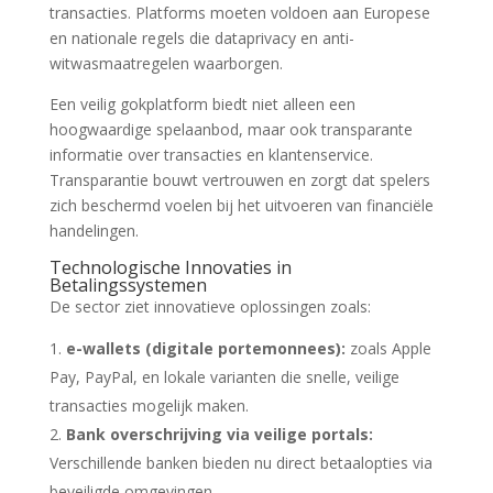
transacties. Platforms moeten voldoen aan Europese
en nationale regels die dataprivacy en anti-
witwasmaatregelen waarborgen.
Een veilig gokplatform biedt niet alleen een
hoogwaardige spelaanbod, maar ook transparante
informatie over transacties en klantenservice.
Transparantie bouwt vertrouwen en zorgt dat spelers
zich beschermd voelen bij het uitvoeren van financiële
handelingen.
Technologische Innovaties in
Betalingssystemen
De sector ziet innovatieve oplossingen zoals:
e-wallets (digitale portemonnees):
zoals Apple
Pay, PayPal, en lokale varianten die snelle, veilige
transacties mogelijk maken.
Bank overschrijving via veilige portals:
Verschillende banken bieden nu direct betaalopties via
beveiligde omgevingen.