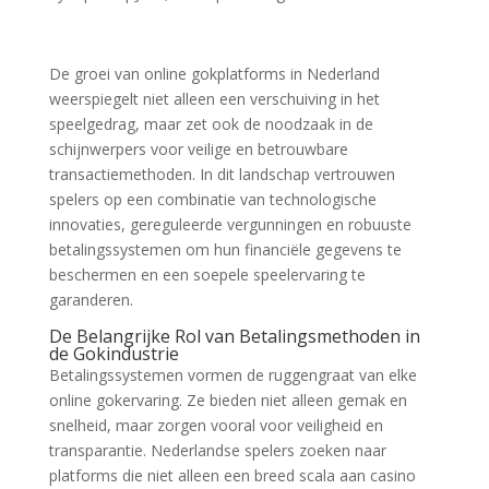
De groei van online gokplatforms in Nederland
weerspiegelt niet alleen een verschuiving in het
speelgedrag, maar zet ook de noodzaak in de
schijnwerpers voor veilige en betrouwbare
transactiemethoden. In dit landschap vertrouwen
spelers op een combinatie van technologische
innovaties, gereguleerde vergunningen en robuuste
betalingssystemen om hun financiële gegevens te
beschermen en een soepele speelervaring te
garanderen.
De Belangrijke Rol van Betalingsmethoden in
de Gokindustrie
Betalingssystemen vormen de ruggengraat van elke
online gokervaring. Ze bieden niet alleen gemak en
snelheid, maar zorgen vooral voor veiligheid en
transparantie. Nederlandse spelers zoeken naar
platforms die niet alleen een breed scala aan casino