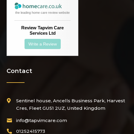
the leading home care review website
Review Tapvim Care
Services Ltd
Write a Review
Contact
Sentinel house, Ancells Business Park, Harvest

Cres, Fleet GU51 2UZ, United Kingdom
info@tapvimcare.com

01252415773
