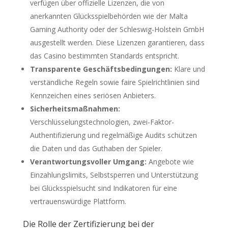
verfügen über offizielle Lizenzen, die von
anerkannten Glücksspielbehörden wie der Malta
Gaming Authority oder der Schleswig-Holstein GmbH
ausgestellt werden. Diese Lizenzen garantieren, dass
das Casino bestimmten Standards entspricht.
Transparente Geschäftsbedingungen:
Klare und
verständliche Regeln sowie faire Spielrichtlinien sind
Kennzeichen eines seriösen Anbieters.
Sicherheitsmaßnahmen:
Verschlüsselungstechnologien, zwei-Faktor-
Authentifizierung und regelmäßige Audits schützen
die Daten und das Guthaben der Spieler.
Verantwortungsvoller Umgang:
Angebote wie
Einzahlungslimits, Selbstsperren und Unterstützung
bei Glücksspielsucht sind Indikatoren für eine
vertrauenswürdige Plattform.
Die Rolle der Zertifizierung bei der