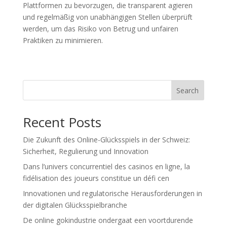
Plattformen zu bevorzugen, die transparent agieren
und regelmäßig von unabhängigen Stellen überprüft
werden, um das Risiko von Betrug und unfairen
Praktiken zu minimieren.
Search
Recent Posts
Die Zukunft des Online-Glücksspiels in der Schweiz:
Sicherheit, Regulierung und Innovation
Dans l’univers concurrentiel des casinos en ligne, la
fidélisation des joueurs constitue un défi cen
Innovationen und regulatorische Herausforderungen in
der digitalen Glücksspielbranche
De online gokindustrie ondergaat een voortdurende