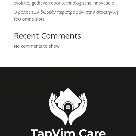
evolutie, gedreven door technologische innovatie e
Ο ρόλος των δωρεάν περιστροφών στην στρατηγική
του online slots
Recent Comments
No comments to show.