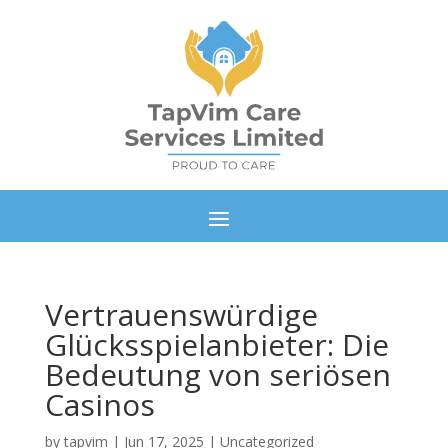
Vertrauenswürdige
Glücksspielanbieter: Die
Bedeutung von seriösen
Casinos
by
tapvim
|
Jun 17, 2025
|
Uncategorized