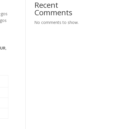
Recent
Comments
egos
egos
No comments to show.
EUR
,
o