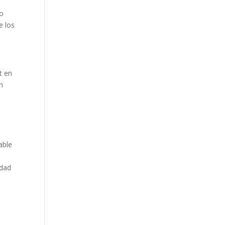
no
e los
t en
n
able
idad