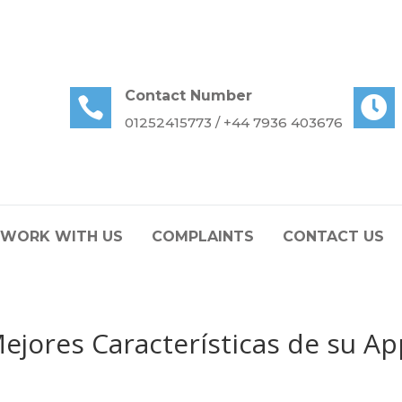
Contact Number


01252415773 /
+44 7936 403676
WORK WITH US
COMPLAINTS
CONTACT US
Mejores Características de su A