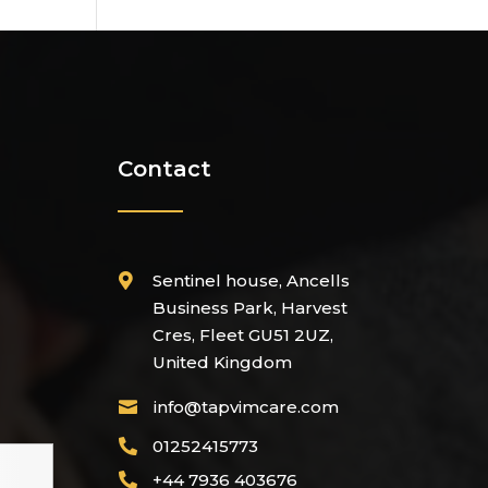
Contact
Sentinel house, Ancells

Business Park, Harvest
Cres, Fleet GU51 2UZ,
United Kingdom
info@tapvimcare.com

01252415773

+44 7936 403676
