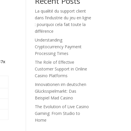
Recent Posts
La qualité du support client
dans l’industrie du jeu en ligne
: pourquoi cela fait toute la
différence
Understanding
Cryptocurrency Payment
Processing Times
37x
The Role of Effective
Customer Support in Online
Casino Platforms
Innovationen im deutschen
Glücksspielmarkt: Das
Beispiel Mad Casino
The Evolution of Live Casino
Gaming: From Studio to
Home