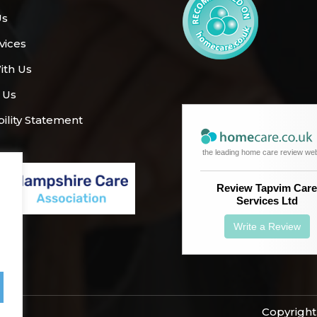
Us
vices
ith Us
 Us
bility Statement
the leading home care review we
Review Tapvim Car
Services Ltd
Write a Review
Copyright