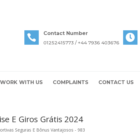
Contact Number


01252415773 /
+44 7936 403676
WORK WITH US
COMPLAINTS
CONTACT US
lise E Giros Grátis 2024
portivas Seguras E Bônus Vantajosos - 983