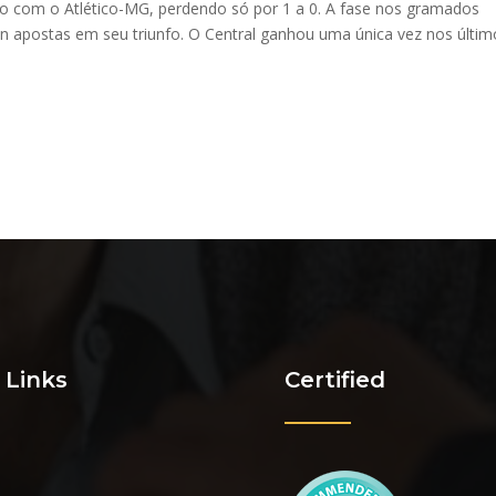
imo com o Atlético-MG, perdendo só por 1 a 0. A fase nos gramados
 apostas em seu triunfo. O Central ganhou uma única vez nos últim
 Links
Certified