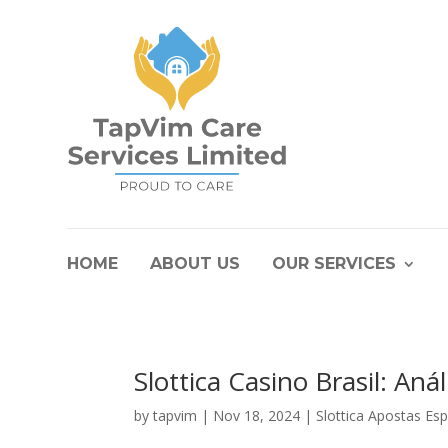
HOME
ABOUT US
OUR SERVICES
Slottica Casino Brasil: Aná
by
tapvim
|
Nov 18, 2024
|
Slottica Apostas Es